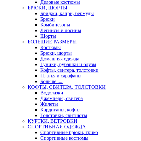
Деловые костюмы
БРЮКИ, ШОРТЫ
Бриджи, капри, бермуды
Брюки
Комбинезоны
Легинсы и лосины
Шорты
БОЛЬШИЕ РАЗМЕРЫ
Костюмы
Брюки, шорты
Домашняя одежда
Туники, рубашки и блузы
Кофты, свитера, толстовки
Платья и сарафаны
Больше
→
КОФТЫ, СВИТЕРА, ТОЛСТОВКИ
Водолазки
Джемперы, свитера
Жилеты
Кардиганы, кофты
Толстовки, свитшоты
КУРТКИ, ВЕТРОВКИ
СПОРТИВНАЯ ОДЕЖДА
Спортивные брюки, трико
Спортивные костюмы