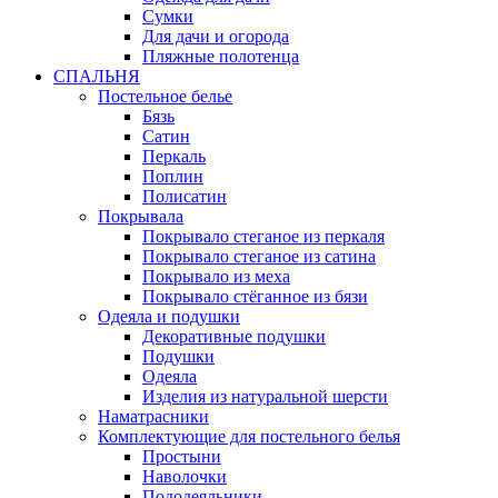
Сумки
Для дачи и огорода
Пляжные полотенца
СПАЛЬНЯ
Постельное белье
Бязь
Сатин
Перкаль
Поплин
Полисатин
Покрывала
Покрывало стеганое из перкаля
Покрывало стеганое из сатина
Покрывало из меха
Покрывало стёганное из бязи
Одеяла и подушки
Декоративные подушки
Подушки
Одеяла
Изделия из натуральной шерсти
Наматраcники
Комплектующие для постельного белья
Простыни
Наволочки
Пододеяльники