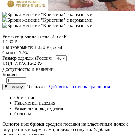
Рекомендованная цена:
2 550
Р
1 230
Р
Вы экономите:
1 320
Р
(
52
%)
Скидка 52%
Размер одежды (Россия) :
КОД:
AT-W-Br-43V
Доступность:
В наличии
Кол-во:
+
−
Отложить
Добавить в список сравнения
В корзину
Описание
Параметры изделия
Размерный ряд изделия
Отзывы
Однотонные
брюки
средней посадки на эластичным поясе с
внутренними карманами, прямого силуэта. Удобная
повседневная модель.