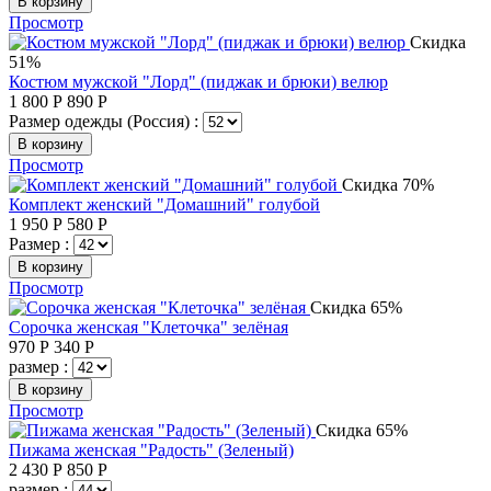
В корзину
Просмотр
Скидка
51%
Костюм мужской "Лорд" (пиджак и брюки) велюр
1 800
Р
890
Р
Размер одежды (Россия) :
В корзину
Просмотр
Скидка 70%
Комплект женский "Домашний" голубой
1 950
Р
580
Р
Размер :
В корзину
Просмотр
Скидка 65%
Сорочка женская "Клеточка" зелёная
970
Р
340
Р
размер :
В корзину
Просмотр
Скидка 65%
Пижама женская "Радость" (Зеленый)
2 430
Р
850
Р
размер :