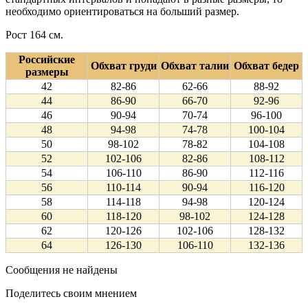
необходимо ориентироваться на больший размер.
Рост 164 см.
Российские
Обхват груди
Обхват талии
Обхват бедер
размеры
42
82-86
62-66
88-92
44
86-90
66-70
92-96
46
90-94
70-74
96-100
48
94-98
74-78
100-104
50
98-102
78-82
104-108
52
102-106
82-86
108-112
54
106-110
86-90
112-116
56
110-114
90-94
116-120
58
114-118
94-98
120-124
60
118-120
98-102
124-128
62
120-126
102-106
128-132
64
126-130
106-110
132-136
Сообщения не найдены
Поделитесь своим мнением