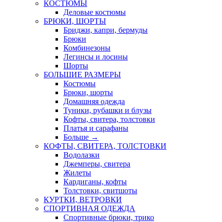
КОСТЮМЫ
Деловые костюмы
БРЮКИ, ШОРТЫ
Бриджи, капри, бермуды
Брюки
Комбинезоны
Легинсы и лосины
Шорты
БОЛЬШИЕ РАЗМЕРЫ
Костюмы
Брюки, шорты
Домашняя одежда
Туники, рубашки и блузы
Кофты, свитера, толстовки
Платья и сарафаны
Больше
→
КОФТЫ, СВИТЕРА, ТОЛСТОВКИ
Водолазки
Джемперы, свитера
Жилеты
Кардиганы, кофты
Толстовки, свитшоты
КУРТКИ, ВЕТРОВКИ
СПОРТИВНАЯ ОДЕЖДА
Спортивные брюки, трико