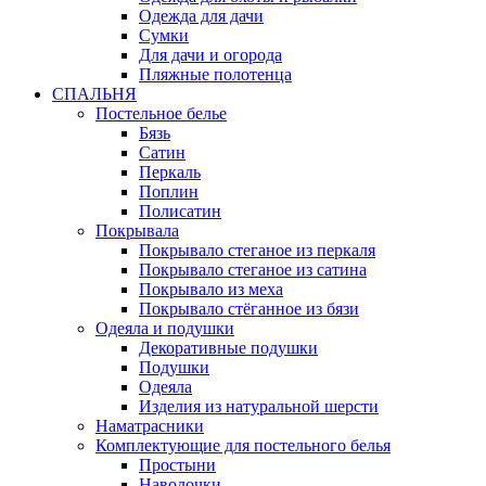
Одежда для дачи
Сумки
Для дачи и огорода
Пляжные полотенца
СПАЛЬНЯ
Постельное белье
Бязь
Сатин
Перкаль
Поплин
Полисатин
Покрывала
Покрывало стеганое из перкаля
Покрывало стеганое из сатина
Покрывало из меха
Покрывало стёганное из бязи
Одеяла и подушки
Декоративные подушки
Подушки
Одеяла
Изделия из натуральной шерсти
Наматраcники
Комплектующие для постельного белья
Простыни
Наволочки