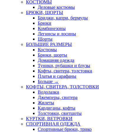
КОСТЮМЫ
Деловые костюмы
БРЮКИ, ШОРТЫ
Бриджи, капри, бермуды
Брюки
Комбинезоны
Легинсы и лосины
Шорты
БОЛЬШИЕ РАЗМЕРЫ
Костюмы
Брюки, шорты
Домашняя одежда
Туники, рубашки и блузы
Кофты, свитера, толстовки
Платья и сарафаны
Больше
→
КОФТЫ, СВИТЕРА, ТОЛСТОВКИ
Водолазки
Джемперы, свитера
Жилеты
Кардиганы, кофты
Толстовки, свитшоты
КУРТКИ, ВЕТРОВКИ
СПОРТИВНАЯ ОДЕЖДА
Спортивные брюки, трико