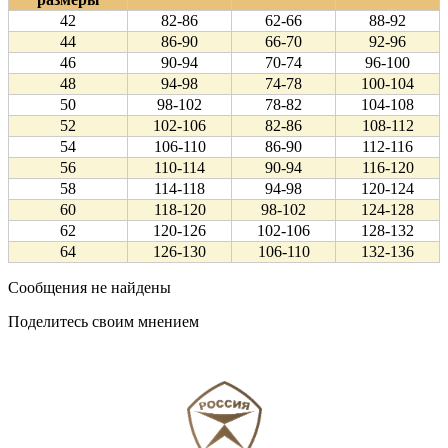
42
82-86
62-66
88-92
44
86-90
66-70
92-96
46
90-94
70-74
96-100
48
94-98
74-78
100-104
50
98-102
78-82
104-108
52
102-106
82-86
108-112
54
106-110
86-90
112-116
56
110-114
90-94
116-120
58
114-118
94-98
120-124
60
118-120
98-102
124-128
62
120-126
102-106
128-132
64
126-130
106-110
132-136
Сообщения не найдены
Поделитесь своим мнением