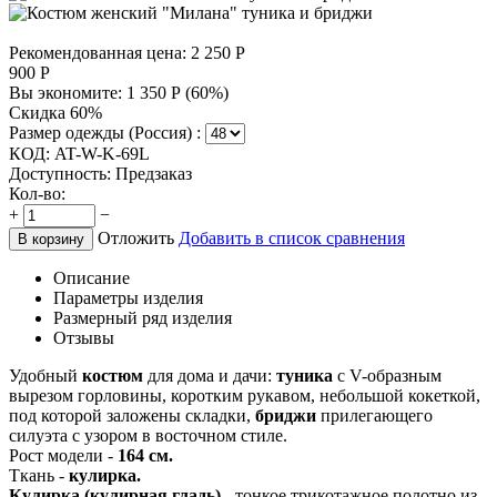
Рекомендованная цена:
2 250
Р
900
Р
Вы экономите:
1 350
Р
(
60
%)
Скидка 60%
Размер одежды (Россия) :
КОД:
AT-W-K-69L
Доступность:
Предзаказ
Кол-во:
+
−
Отложить
Добавить в список сравнения
В корзину
Описание
Параметры изделия
Размерный ряд изделия
Отзывы
Удобный
костюм
для дома и дачи:
туника
с V-образным
вырезом горловины, коротким рукавом, небольшой кокеткой,
под которой заложены складки,
бриджи
прилегающего
силуэта с узором в восточном стиле.
Рост модели -
164 см.
Ткань -
кулирка.
Кулирка (кулирная гладь)
- тонкое трикотажное полотно из