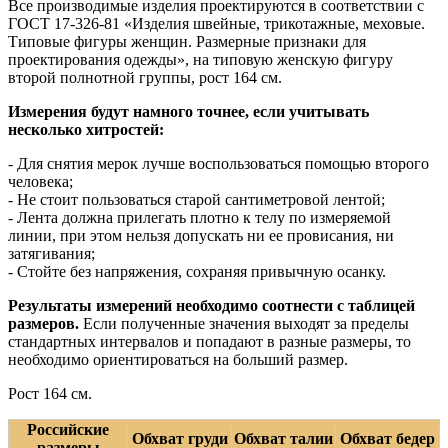
Все производимые изделия проектируются в соответствии с
ГОСТ 17-326-81 «Изделия швейные, трикотажные, меховые.
Типовые фигуры женщин. Размерные признаки для
проектирования одежды», на типовую женскую фигуру
второй полнотной группы, рост 164 см.
Измерения будут намного точнее, если учитывать
несколько хитростей:
- Для снятия мерок лучше воспользоваться помощью второго
человека;
- Не стоит пользоваться старой сантиметровой лентой;
- Лента должна прилегать плотно к телу по измеряемой
линии, при этом нельзя допускать ни ее провисания, ни
затягивания;
- Стойте без напряжения, сохраняя привычную осанку.
Результаты измерений необходимо соотнести с таблицей
размеров.
Если полученные значения выходят за пределы
стандартных интервалов и попадают в разные размеры, то
необходимо ориентироваться на больший размер.
Рост 164 см.
Российские
Обхват груди
Обхват талии
Обхват бедер
размеры