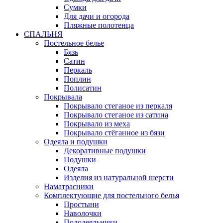
Сумки
Для дачи и огорода
Пляжные полотенца
СПАЛЬНЯ
Постельное белье
Бязь
Сатин
Перкаль
Поплин
Полисатин
Покрывала
Покрывало стеганое из перкаля
Покрывало стеганое из сатина
Покрывало из меха
Покрывало стёганное из бязи
Одеяла и подушки
Декоративные подушки
Подушки
Одеяла
Изделия из натуральной шерсти
Наматраcники
Комплектующие для постельного белья
Простыни
Наволочки
Пододеяльники