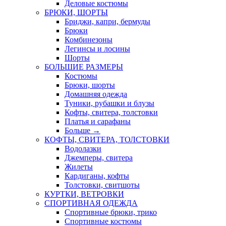
Деловые костюмы
БРЮКИ, ШОРТЫ
Бриджи, капри, бермуды
Брюки
Комбинезоны
Легинсы и лосины
Шорты
БОЛЬШИЕ РАЗМЕРЫ
Костюмы
Брюки, шорты
Домашняя одежда
Туники, рубашки и блузы
Кофты, свитера, толстовки
Платья и сарафаны
Больше
→
КОФТЫ, СВИТЕРА, ТОЛСТОВКИ
Водолазки
Джемперы, свитера
Жилеты
Кардиганы, кофты
Толстовки, свитшоты
КУРТКИ, ВЕТРОВКИ
СПОРТИВНАЯ ОДЕЖДА
Спортивные брюки, трико
Спортивные костюмы