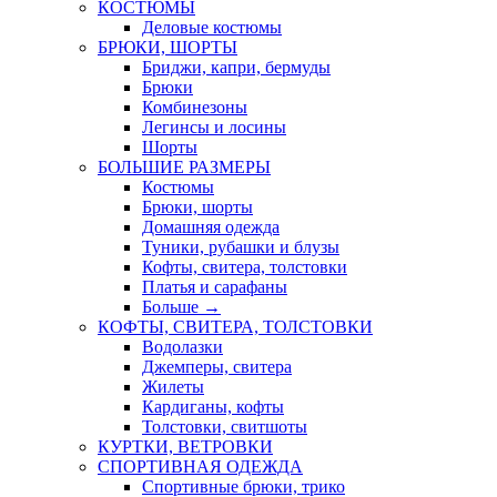
КОСТЮМЫ
Деловые костюмы
БРЮКИ, ШОРТЫ
Бриджи, капри, бермуды
Брюки
Комбинезоны
Легинсы и лосины
Шорты
БОЛЬШИЕ РАЗМЕРЫ
Костюмы
Брюки, шорты
Домашняя одежда
Туники, рубашки и блузы
Кофты, свитера, толстовки
Платья и сарафаны
Больше
→
КОФТЫ, СВИТЕРА, ТОЛСТОВКИ
Водолазки
Джемперы, свитера
Жилеты
Кардиганы, кофты
Толстовки, свитшоты
КУРТКИ, ВЕТРОВКИ
СПОРТИВНАЯ ОДЕЖДА
Спортивные брюки, трико