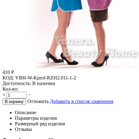
410
Р
КОД:
VBH-W-Kprof-RZH2.011-1-2
Доступность:
В наличии
Кол-во:
+
−
Отложить
Добавить в список сравнения
В корзину
Описание
Параметры изделия
Размерный ряд изделия
Отзывы