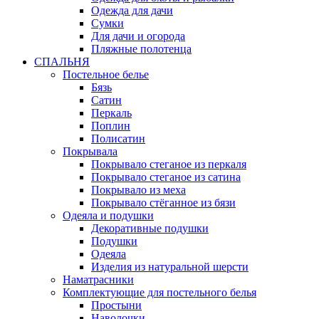
Одежда для дачи
Сумки
Для дачи и огорода
Пляжные полотенца
СПАЛЬНЯ
Постельное белье
Бязь
Сатин
Перкаль
Поплин
Полисатин
Покрывала
Покрывало стеганое из перкаля
Покрывало стеганое из сатина
Покрывало из меха
Покрывало стёганное из бязи
Одеяла и подушки
Декоративные подушки
Подушки
Одеяла
Изделия из натуральной шерсти
Наматраcники
Комплектующие для постельного белья
Простыни
Наволочки