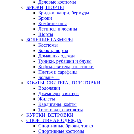
Деловые костюмы
БРЮКИ, ШОРТЫ
Бриджи, капри, бермуды
Брюки
Комбинезоны
Легинсы и лосины
Шорты
БОЛЬШИЕ РАЗМЕРЫ
Костюмы
Брюки, шорты
Домашняя одежда
Туники, рубашки и блузы
Кофты, свитера, толстовки
Платья и сарафаны
Больше
→
КОФТЫ, СВИТЕРА, ТОЛСТОВКИ
Водолазки
Джемперы, свитера
Жилеты
Кардиганы, кофты
Толстовки, свитшоты
КУРТКИ, ВЕТРОВКИ
СПОРТИВНАЯ ОДЕЖДА
Спортивные брюки, трико
Спортивные костюмы