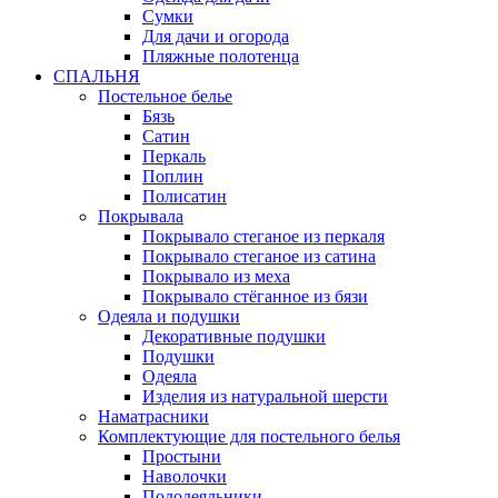
Сумки
Для дачи и огорода
Пляжные полотенца
СПАЛЬНЯ
Постельное белье
Бязь
Сатин
Перкаль
Поплин
Полисатин
Покрывала
Покрывало стеганое из перкаля
Покрывало стеганое из сатина
Покрывало из меха
Покрывало стёганное из бязи
Одеяла и подушки
Декоративные подушки
Подушки
Одеяла
Изделия из натуральной шерсти
Наматраcники
Комплектующие для постельного белья
Простыни
Наволочки
Пододеяльники