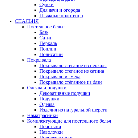
Сумки
Для дачи и огорода
Пляжные полотенца
СПАЛЬНЯ
Постельное белье
Бязь
Сатин
Перкаль
Поплин
Полисатин
Покрывала
Покрывало стеганое из перкаля
Покрывало стеганое из сатина
Покрывало из меха
Покрывало стёганное из бязи
Одеяла и подушки
Декоративные подушки
Подушки
Одеяла
Изделия из натуральной шерсти
Наматраcники
Комплектующие для постельного белья
Простыни
Наволочки
Пододеяльники