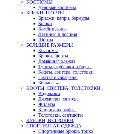
КОСТЮМЫ
Деловые костюмы
БРЮКИ, ШОРТЫ
Бриджи, капри, бермуды
Брюки
Комбинезоны
Легинсы и лосины
Шорты
БОЛЬШИЕ РАЗМЕРЫ
Костюмы
Брюки, шорты
Домашняя одежда
Туники, рубашки и блузы
Кофты, свитера, толстовки
Платья и сарафаны
Больше
→
КОФТЫ, СВИТЕРА, ТОЛСТОВКИ
Водолазки
Джемперы, свитера
Жилеты
Кардиганы, кофты
Толстовки, свитшоты
КУРТКИ, ВЕТРОВКИ
СПОРТИВНАЯ ОДЕЖДА
Спортивные брюки, трико