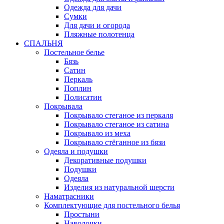
Одежда для дачи
Сумки
Для дачи и огорода
Пляжные полотенца
СПАЛЬНЯ
Постельное белье
Бязь
Сатин
Перкаль
Поплин
Полисатин
Покрывала
Покрывало стеганое из перкаля
Покрывало стеганое из сатина
Покрывало из меха
Покрывало стёганное из бязи
Одеяла и подушки
Декоративные подушки
Подушки
Одеяла
Изделия из натуральной шерсти
Наматраcники
Комплектующие для постельного белья
Простыни
Наволочки