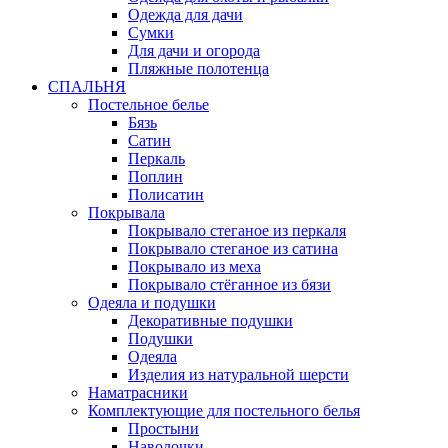
Одежда для дачи
Сумки
Для дачи и огорода
Пляжные полотенца
СПАЛЬНЯ
Постельное белье
Бязь
Сатин
Перкаль
Поплин
Полисатин
Покрывала
Покрывало стеганое из перкаля
Покрывало стеганое из сатина
Покрывало из меха
Покрывало стёганное из бязи
Одеяла и подушки
Декоративные подушки
Подушки
Одеяла
Изделия из натуральной шерсти
Наматраcники
Комплектующие для постельного белья
Простыни
Наволочки