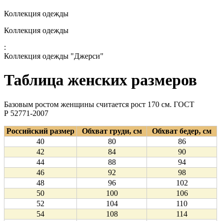
Коллекция одежды
Коллекция одежды
:
Коллекция одежды "Джерси"
Таблица женских размеров
Базовым ростом женщины считается рост 170 см. ГОСТ
Р 52771-2007
Российский размер
Обхват груди, см
Обхват бедер, см
40
80
86
42
84
90
44
88
94
46
92
98
48
96
102
50
100
106
52
104
110
54
108
114