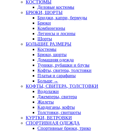
КОСТЮМЫ
Деловые костюмы
БРЮКИ, ШОРТЫ
Бриджи, капри, бермуды
Брюки
Комбинезоны
Легинсы и лосины
Шорты
БОЛЬШИЕ РАЗМЕРЫ
Костюмы
Брюки, шорты
Домашняя одежда
Туники, рубашки и блузы
Кофты, свитера, толстовки
Платья и сарафаны
Больше
→
КОФТЫ, СВИТЕРА, ТОЛСТОВКИ
Водолазки
Джемперы, свитера
Жилеты
Кардиганы, кофты
Толстовки, свитшоты
КУРТКИ, ВЕТРОВКИ
СПОРТИВНАЯ ОДЕЖДА
Спортивные брюки, трико