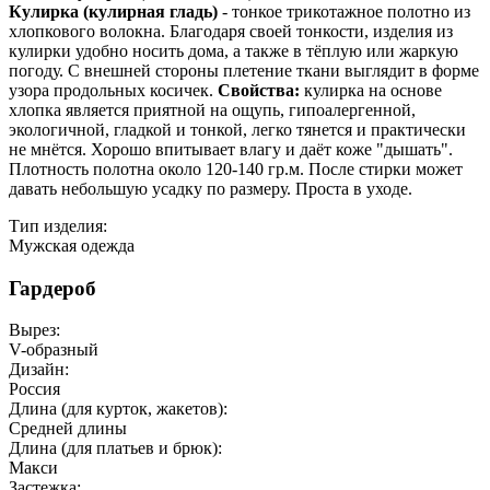
Кулирка (кулирная гладь)
- тонкое трикотажное полотно из
хлопкового волокна. Благодаря своей тонкости, изделия из
кулирки удобно носить дома, а также в тёплую или жаркую
погоду. С внешней стороны плетение ткани выглядит в форме
узора продольных косичек.
Свойства:
кулирка на основе
хлопка является приятной на ощупь, гипоалергенной,
экологичной, гладкой и тонкой, легко тянется и практически
не мнётся. Хорошо впитывает влагу и даёт коже "дышать".
Плотность полотна около 120-140 гр.м. После стирки может
давать небольшую усадку по размеру. Проста в уходе.
Тип изделия:
Мужская одежда
Гардероб
Вырез:
V-образный
Дизайн:
Россия
Длина (для курток, жакетов):
Средней длины
Длина (для платьев и брюк):
Макси
Застежка: