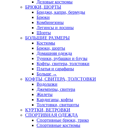
Деловые костюмы
БРЮКИ, ШОРТЫ
Бриджи, капри, бермуды
Брюки
Комбинезоны
Легинсы и лосины
Шорты
БОЛЬШИЕ РАЗМЕРЫ
Костюмы
Брюки, шорты
Домашняя одежда
Туники, рубашки и блузы
Кофты, свитера, толстовки
Платья и сарафаны
Больше
→
КОФТЫ, СВИТЕРА, ТОЛСТОВКИ
Водолазки
Джемперы, свитера
Жилеты
Кардиганы, кофты
Толстовки, свитшоты
КУРТКИ, ВЕТРОВКИ
СПОРТИВНАЯ ОДЕЖДА
Спортивные брюки, трико
Спортивные костюмы