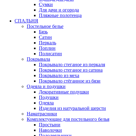
Сумки
Для дачи и огорода
Пляжные полотенца
СПАЛЬНЯ
Постельное белье
Бязь
Сатин
Перкаль
Поплин
Полисатин
Покрывала
Покрывало стеганое из перкаля
Покрывало стеганое из сатина
Покрывало из меха
Покрывало стёганное из бязи
Одеяла и подушки
Декоративные подушки
Подушки
Одеяла
Изделия из натуральной шерсти
Наматраcники
Комплектующие для постельного белья
Простыни
Наволочки
Пододеяльники