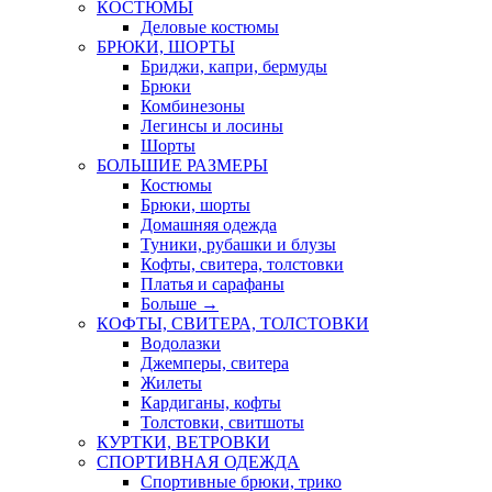
КОСТЮМЫ
Деловые костюмы
БРЮКИ, ШОРТЫ
Бриджи, капри, бермуды
Брюки
Комбинезоны
Легинсы и лосины
Шорты
БОЛЬШИЕ РАЗМЕРЫ
Костюмы
Брюки, шорты
Домашняя одежда
Туники, рубашки и блузы
Кофты, свитера, толстовки
Платья и сарафаны
Больше
→
КОФТЫ, СВИТЕРА, ТОЛСТОВКИ
Водолазки
Джемперы, свитера
Жилеты
Кардиганы, кофты
Толстовки, свитшоты
КУРТКИ, ВЕТРОВКИ
СПОРТИВНАЯ ОДЕЖДА
Спортивные брюки, трико