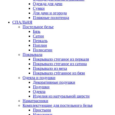
Одежда для дачи
Сумки
Для дачи и огорода
Пляжные полотенца
СПАЛЬНЯ
Постельное белье
Бязь
Сатин
Перкаль
Поплин
Полисатин
Покрывала
Покрывало стеганое из перкаля
Покрывало стеганое из сатина
Покрывало из меха
Покрывало стёганное из бязи
Одеяла и подушки
Декоративные подушки
Подушки
Одеяла
Изделия из натуральной шерсти
Наматраcники
Комплектующие для постельного белья
Простыни
Наволочки