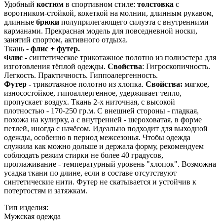
Удобный
костюм
в спортивном стиле:
толстовка
с
воротником-стойкой, кокеткой на молнии, длинным рукавом,
длинные
брюки
полуприлегающего силуэта с внутренними
карманами. Прекрасная модель для повседневной носки,
занятий спортом, активного отдыха.
Ткань -
флис + футер.
Флис -
синтетическое трикотажное полотно из полиэстера для
изготовления тёплой одежды.
Свойства
: Гигроскопичность.
Легкость. Практичность. Гиппоалергенность.
Футер -
трикотажное полотно из хлопка.
Свойства:
мягкое,
износостойкое, гипоаллергенное, удерживает тепло,
пропускает воздух. Ткань 2-х ниточная, с высокой
плотностью - 170-250 гр.м. С внешней стороны - гладкая,
похожа на кулирку, а с внутренней - шероховатая, в форме
петлей, иногда с начёсом. Идеально подходит для выходной
одежды, особенно в период межсезонья. Чтобы одежда
служила как можно дольше и держала форму, рекомендуем
соблюдать режим стирки не более 40 градусов,
проглаживание - температурный уровень "хлопок". Возможна
усадка ткани по длине, если в составе отсутствуют
синтетические нити. Футер не скатывается и устойчив к
потертостям и затяжкам.
Тип изделия:
Мужская одежда