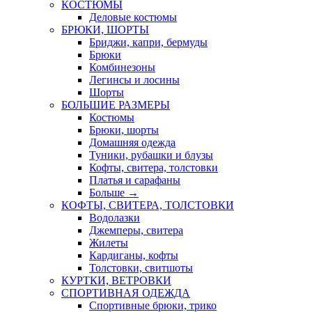
КОСТЮМЫ
Деловые костюмы
БРЮКИ, ШОРТЫ
Бриджи, капри, бермуды
Брюки
Комбинезоны
Легинсы и лосины
Шорты
БОЛЬШИЕ РАЗМЕРЫ
Костюмы
Брюки, шорты
Домашняя одежда
Туники, рубашки и блузы
Кофты, свитера, толстовки
Платья и сарафаны
Больше
→
КОФТЫ, СВИТЕРА, ТОЛСТОВКИ
Водолазки
Джемперы, свитера
Жилеты
Кардиганы, кофты
Толстовки, свитшоты
КУРТКИ, ВЕТРОВКИ
СПОРТИВНАЯ ОДЕЖДА
Спортивные брюки, трико