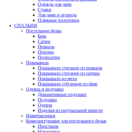
Одежда для дачи
Сумки
Для дачи и огорода
Пляжные полотенца
СПАЛЬНЯ
Постельное белье
Бязь
Сатин
Перкаль
Поплин
Полисатин
Покрывала
Покрывало стеганое из перкаля
Покрывало стеганое из сатина
Покрывало из меха
Покрывало стёганное из бязи
Одеяла и подушки
Декоративные подушки
Подушки
Одеяла
Изделия из натуральной шерсти
Наматраcники
Комплектующие для постельного белья
Простыни
Наволочки