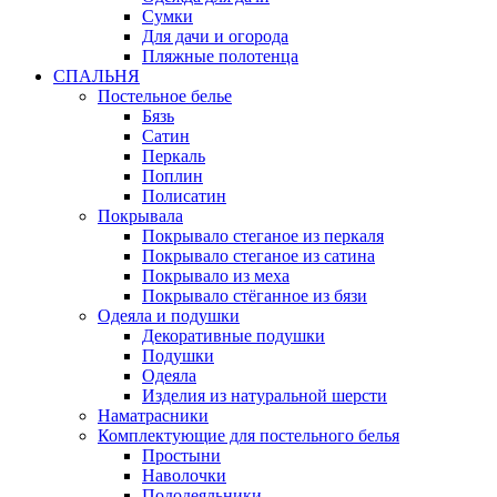
Сумки
Для дачи и огорода
Пляжные полотенца
СПАЛЬНЯ
Постельное белье
Бязь
Сатин
Перкаль
Поплин
Полисатин
Покрывала
Покрывало стеганое из перкаля
Покрывало стеганое из сатина
Покрывало из меха
Покрывало стёганное из бязи
Одеяла и подушки
Декоративные подушки
Подушки
Одеяла
Изделия из натуральной шерсти
Наматраcники
Комплектующие для постельного белья
Простыни
Наволочки
Пододеяльники