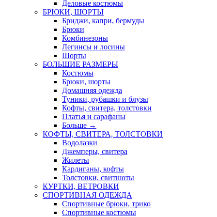
Деловые костюмы
БРЮКИ, ШОРТЫ
Бриджи, капри, бермуды
Брюки
Комбинезоны
Легинсы и лосины
Шорты
БОЛЬШИЕ РАЗМЕРЫ
Костюмы
Брюки, шорты
Домашняя одежда
Туники, рубашки и блузы
Кофты, свитера, толстовки
Платья и сарафаны
Больше
→
КОФТЫ, СВИТЕРА, ТОЛСТОВКИ
Водолазки
Джемперы, свитера
Жилеты
Кардиганы, кофты
Толстовки, свитшоты
КУРТКИ, ВЕТРОВКИ
СПОРТИВНАЯ ОДЕЖДА
Спортивные брюки, трико
Спортивные костюмы