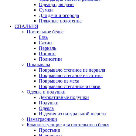
Одежда для дачи
Сумки
Для дачи и огорода
Пляжные полотенца
СПАЛЬНЯ
Постельное белье
Бязь
Сатин
Перкаль
Поплин
Полисатин
Покрывала
Покрывало стеганое из перкаля
Покрывало стеганое из сатина
Покрывало из меха
Покрывало стёганное из бязи
Одеяла и подушки
Декоративные подушки
Подушки
Одеяла
Изделия из натуральной шерсти
Наматраcники
Комплектующие для постельного белья
Простыни
Наволочки