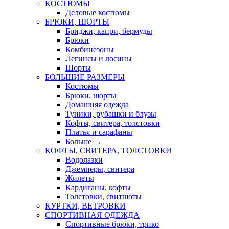
КОСТЮМЫ
Деловые костюмы
БРЮКИ, ШОРТЫ
Бриджи, капри, бермуды
Брюки
Комбинезоны
Легинсы и лосины
Шорты
БОЛЬШИЕ РАЗМЕРЫ
Костюмы
Брюки, шорты
Домашняя одежда
Туники, рубашки и блузы
Кофты, свитера, толстовки
Платья и сарафаны
Больше
→
КОФТЫ, СВИТЕРА, ТОЛСТОВКИ
Водолазки
Джемперы, свитера
Жилеты
Кардиганы, кофты
Толстовки, свитшоты
КУРТКИ, ВЕТРОВКИ
СПОРТИВНАЯ ОДЕЖДА
Спортивные брюки, трико