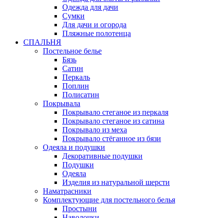
Одежда для дачи
Сумки
Для дачи и огорода
Пляжные полотенца
СПАЛЬНЯ
Постельное белье
Бязь
Сатин
Перкаль
Поплин
Полисатин
Покрывала
Покрывало стеганое из перкаля
Покрывало стеганое из сатина
Покрывало из меха
Покрывало стёганное из бязи
Одеяла и подушки
Декоративные подушки
Подушки
Одеяла
Изделия из натуральной шерсти
Наматраcники
Комплектующие для постельного белья
Простыни
Наволочки