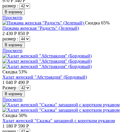
970
Р
340
Р
размер :
В корзину
Просмотр
Скидка 65%
Пижама женская "Радость" (Зеленый)
2 430
Р
850
Р
размер :
В корзину
Просмотр
Скидка 53%
Халат женский "Абстракция" (Бордовый)
1 040
Р
490
Р
Размер :
В корзину
Просмотр
Скидка 50%
Халат женский "Сказка" запашной с коротким рукавом
1 180
Р
590
Р
размер :