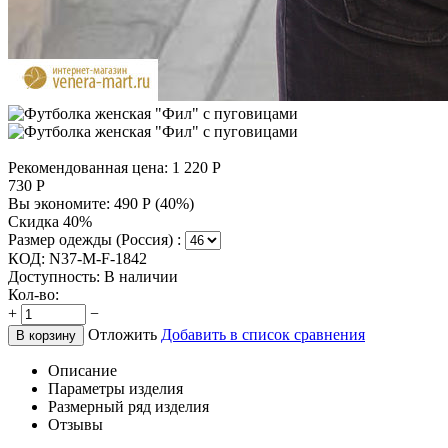
Рекомендованная цена:
1 220
Р
730
Р
Вы экономите:
490
Р
(
40
%)
Скидка 40%
Размер одежды (Россия) :
КОД:
N37-M-F-1842
Доступность:
В наличии
Кол-во:
+
−
Отложить
Добавить в список сравнения
В корзину
Описание
Параметры изделия
Размерный ряд изделия
Отзывы