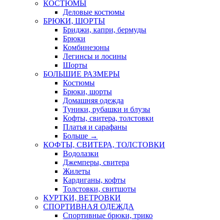
КОСТЮМЫ
Деловые костюмы
БРЮКИ, ШОРТЫ
Бриджи, капри, бермуды
Брюки
Комбинезоны
Легинсы и лосины
Шорты
БОЛЬШИЕ РАЗМЕРЫ
Костюмы
Брюки, шорты
Домашняя одежда
Туники, рубашки и блузы
Кофты, свитера, толстовки
Платья и сарафаны
Больше
→
КОФТЫ, СВИТЕРА, ТОЛСТОВКИ
Водолазки
Джемперы, свитера
Жилеты
Кардиганы, кофты
Толстовки, свитшоты
КУРТКИ, ВЕТРОВКИ
СПОРТИВНАЯ ОДЕЖДА
Спортивные брюки, трико