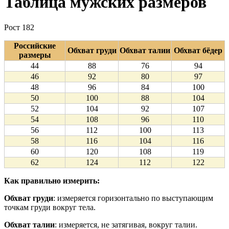
Таблица мужских размеров
Рост 182
Российские
Обхват груди
Обхват талии
Обхват бёдер
размеры
44
88
76
94
46
92
80
97
48
96
84
100
50
100
88
104
52
104
92
107
54
108
96
110
56
112
100
113
58
116
104
116
60
120
108
119
62
124
112
122
Как правильно измерить:
Обхват груди
: измеряется горизонтально по выступающим
точкам груди вокруг тела.
Обхват талии
: измеряется, не затягивая, вокруг талии.