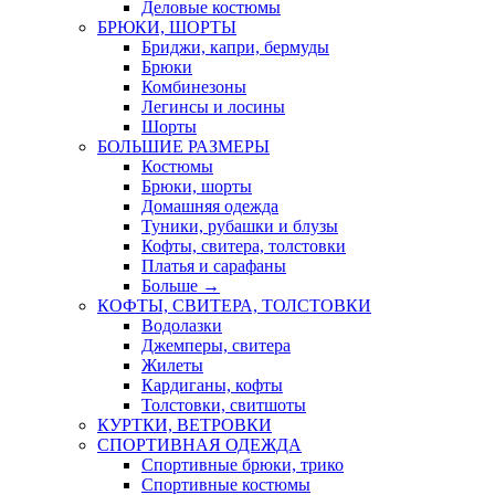
Деловые костюмы
БРЮКИ, ШОРТЫ
Бриджи, капри, бермуды
Брюки
Комбинезоны
Легинсы и лосины
Шорты
БОЛЬШИЕ РАЗМЕРЫ
Костюмы
Брюки, шорты
Домашняя одежда
Туники, рубашки и блузы
Кофты, свитера, толстовки
Платья и сарафаны
Больше
→
КОФТЫ, СВИТЕРА, ТОЛСТОВКИ
Водолазки
Джемперы, свитера
Жилеты
Кардиганы, кофты
Толстовки, свитшоты
КУРТКИ, ВЕТРОВКИ
СПОРТИВНАЯ ОДЕЖДА
Спортивные брюки, трико
Спортивные костюмы