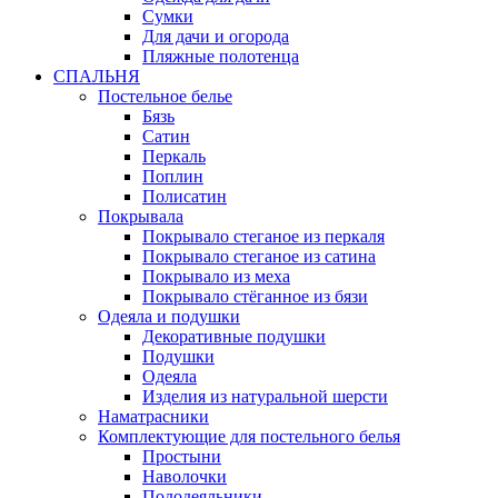
Сумки
Для дачи и огорода
Пляжные полотенца
СПАЛЬНЯ
Постельное белье
Бязь
Сатин
Перкаль
Поплин
Полисатин
Покрывала
Покрывало стеганое из перкаля
Покрывало стеганое из сатина
Покрывало из меха
Покрывало стёганное из бязи
Одеяла и подушки
Декоративные подушки
Подушки
Одеяла
Изделия из натуральной шерсти
Наматраcники
Комплектующие для постельного белья
Простыни
Наволочки
Пододеяльники