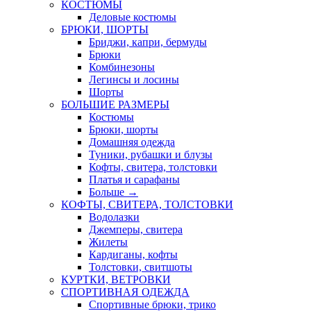
КОСТЮМЫ
Деловые костюмы
БРЮКИ, ШОРТЫ
Бриджи, капри, бермуды
Брюки
Комбинезоны
Легинсы и лосины
Шорты
БОЛЬШИЕ РАЗМЕРЫ
Костюмы
Брюки, шорты
Домашняя одежда
Туники, рубашки и блузы
Кофты, свитера, толстовки
Платья и сарафаны
Больше
→
КОФТЫ, СВИТЕРА, ТОЛСТОВКИ
Водолазки
Джемперы, свитера
Жилеты
Кардиганы, кофты
Толстовки, свитшоты
КУРТКИ, ВЕТРОВКИ
СПОРТИВНАЯ ОДЕЖДА
Спортивные брюки, трико