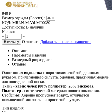
940
Р
Размер одежды (Россия) :
КОД:
MRLN-M-Vd-MT0080
Доступность:
В наличии
Кол-во:
+
−
Отложить
Добавить в список сравнения
В корзину
Описание
Параметры изделия
Размерный ряд изделия
Отзывы
Однотонная
водолазка
с воротником-стойкой, длинным
рукавом, прилегающего силуэта. Удобная, практичная модель
для повседневной носки.
Ткань -
хавис челек (80% полиэстер, 20% вискоза).
Полиэстер -
синтетический материал нового поколения.
Свойства
: Хорошо пропускает воздух, отличается
повышенной мягкостью и простотой в уходе.
Тип изделия: