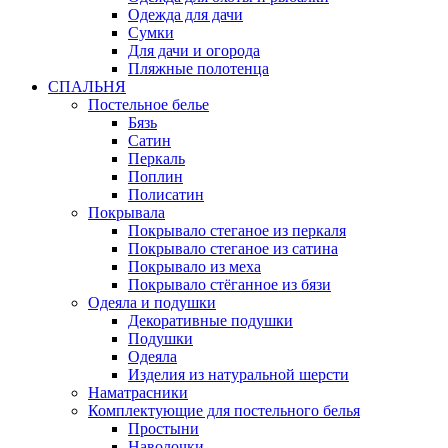
Одежда для дачи
Сумки
Для дачи и огорода
Пляжные полотенца
СПАЛЬНЯ
Постельное белье
Бязь
Сатин
Перкаль
Поплин
Полисатин
Покрывала
Покрывало стеганое из перкаля
Покрывало стеганое из сатина
Покрывало из меха
Покрывало стёганное из бязи
Одеяла и подушки
Декоративные подушки
Подушки
Одеяла
Изделия из натуральной шерсти
Наматраcники
Комплектующие для постельного белья
Простыни
Наволочки