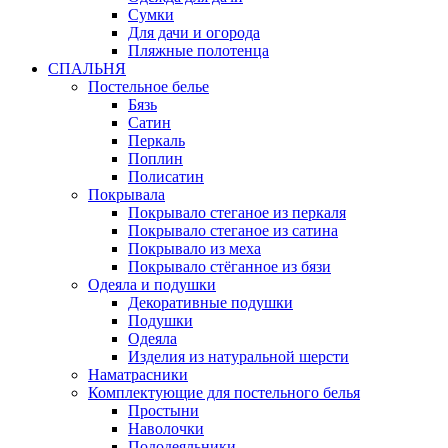
Сумки
Для дачи и огорода
Пляжные полотенца
СПАЛЬНЯ
Постельное белье
Бязь
Сатин
Перкаль
Поплин
Полисатин
Покрывала
Покрывало стеганое из перкаля
Покрывало стеганое из сатина
Покрывало из меха
Покрывало стёганное из бязи
Одеяла и подушки
Декоративные подушки
Подушки
Одеяла
Изделия из натуральной шерсти
Наматраcники
Комплектующие для постельного белья
Простыни
Наволочки
Пододеяльники