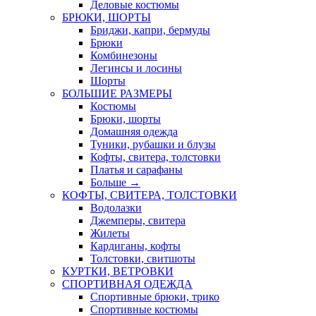
Деловые костюмы
БРЮКИ, ШОРТЫ
Бриджи, капри, бермуды
Брюки
Комбинезоны
Легинсы и лосины
Шорты
БОЛЬШИЕ РАЗМЕРЫ
Костюмы
Брюки, шорты
Домашняя одежда
Туники, рубашки и блузы
Кофты, свитера, толстовки
Платья и сарафаны
Больше
→
КОФТЫ, СВИТЕРА, ТОЛСТОВКИ
Водолазки
Джемперы, свитера
Жилеты
Кардиганы, кофты
Толстовки, свитшоты
КУРТКИ, ВЕТРОВКИ
СПОРТИВНАЯ ОДЕЖДА
Спортивные брюки, трико
Спортивные костюмы