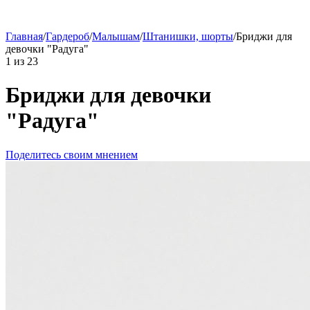
Главная
/
Гардероб
/
Малышам
/
Штанишки, шорты
/
Бриджи для
девочки "Радуга"
1
из
23
Бриджи для девочки
"Радуга"
Поделитесь своим мнением