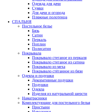
Одежда для дачи
Сумки
Для дачи и огорода
Пляжные полотенца
СПАЛЬНЯ
Постельное белье
Бязь
Сатин
Перкаль
Поплин
Полисатин
Покрывала
Покрывало стеганое из перкаля
Покрывало стеганое из сатина
Покрывало из меха
Покрывало стёганное из бязи
Одеяла и подушки
Декоративные подушки
Подушки
Одеяла
Изделия из натуральной шерсти
Наматраcники
Комплектующие для постельного белья
Простыни
Наволочки