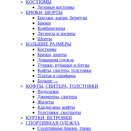
КОСТЮМЫ
Деловые костюмы
БРЮКИ, ШОРТЫ
Бриджи, капри, бермуды
Брюки
Комбинезоны
Легинсы и лосины
Шорты
БОЛЬШИЕ РАЗМЕРЫ
Костюмы
Брюки, шорты
Домашняя одежда
Туники, рубашки и блузы
Кофты, свитера, толстовки
Платья и сарафаны
Больше
→
КОФТЫ, СВИТЕРА, ТОЛСТОВКИ
Водолазки
Джемперы, свитера
Жилеты
Кардиганы, кофты
Толстовки, свитшоты
КУРТКИ, ВЕТРОВКИ
СПОРТИВНАЯ ОДЕЖДА
Спортивные брюки, трико