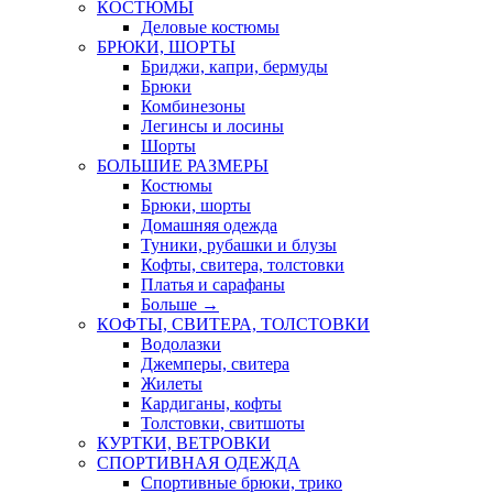
КОСТЮМЫ
Деловые костюмы
БРЮКИ, ШОРТЫ
Бриджи, капри, бермуды
Брюки
Комбинезоны
Легинсы и лосины
Шорты
БОЛЬШИЕ РАЗМЕРЫ
Костюмы
Брюки, шорты
Домашняя одежда
Туники, рубашки и блузы
Кофты, свитера, толстовки
Платья и сарафаны
Больше
→
КОФТЫ, СВИТЕРА, ТОЛСТОВКИ
Водолазки
Джемперы, свитера
Жилеты
Кардиганы, кофты
Толстовки, свитшоты
КУРТКИ, ВЕТРОВКИ
СПОРТИВНАЯ ОДЕЖДА
Спортивные брюки, трико