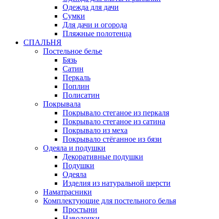
Одежда для дачи
Сумки
Для дачи и огорода
Пляжные полотенца
СПАЛЬНЯ
Постельное белье
Бязь
Сатин
Перкаль
Поплин
Полисатин
Покрывала
Покрывало стеганое из перкаля
Покрывало стеганое из сатина
Покрывало из меха
Покрывало стёганное из бязи
Одеяла и подушки
Декоративные подушки
Подушки
Одеяла
Изделия из натуральной шерсти
Наматраcники
Комплектующие для постельного белья
Простыни
Наволочки