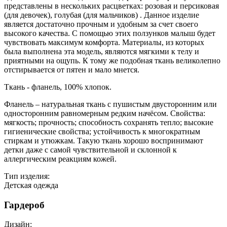
представлены в нескольких расцветках: розовая и персиковая
(для девочек), голубая (для мальчиков) . Данное изделие
является достаточно прочным и удобным за счет своего
высокого качества. С помощью этих ползунков малыш будет
чувствовать максимум комфорта. Материалы, из которых
была выполнена эта модель, являются мягкими к телу и
приятными на ощупь. К тому же подобная ткань великолепно
отстирывается от пятен и мало мнется.
Ткань - фланель, 100% хлопок.
Фланель – натуральная ткань с пушистым двусторонним или
односторонним равномерным редким начёсом. Свойства:
мягкость; прочность; способность сохранять тепло; высокие
гигиенические свойства; устойчивость к многократным
стиркам и утюжкам. Такую ткань хорошо воспринимают
детки даже с самой чувствительной и склонной к
аллергическим реакциям кожей.
Тип изделия:
Детская одежда
Гардероб
Дизайн: