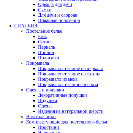
Одежда для дачи
Сумки
Для дачи и огорода
Пляжные полотенца
СПАЛЬНЯ
Постельное белье
Бязь
Сатин
Перкаль
Поплин
Полисатин
Покрывала
Покрывало стеганое из перкаля
Покрывало стеганое из сатина
Покрывало из меха
Покрывало стёганное из бязи
Одеяла и подушки
Декоративные подушки
Подушки
Одеяла
Изделия из натуральной шерсти
Наматраcники
Комплектующие для постельного белья
Простыни
Наволочки