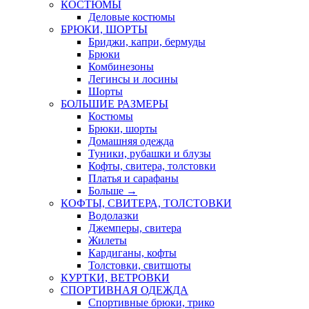
КОСТЮМЫ
Деловые костюмы
БРЮКИ, ШОРТЫ
Бриджи, капри, бермуды
Брюки
Комбинезоны
Легинсы и лосины
Шорты
БОЛЬШИЕ РАЗМЕРЫ
Костюмы
Брюки, шорты
Домашняя одежда
Туники, рубашки и блузы
Кофты, свитера, толстовки
Платья и сарафаны
Больше
→
КОФТЫ, СВИТЕРА, ТОЛСТОВКИ
Водолазки
Джемперы, свитера
Жилеты
Кардиганы, кофты
Толстовки, свитшоты
КУРТКИ, ВЕТРОВКИ
СПОРТИВНАЯ ОДЕЖДА
Спортивные брюки, трико