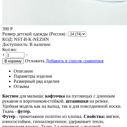
390
Р
Размер детской одежды (Россия) :
КОД:
NST-B-K-NEZHN
Доступность:
В наличии
Кол-во:
+
−
Отложить
Добавить в список сравнения
В корзину
Описание
Параметры изделия
Размерный ряд изделия
Отзывы
Костюм
для малыша:
кофточка
на пуговицах с длинным
рукавом и воротником-стойкой,
штанишки
на резнке.
Удобная модель как на выход, так и для повседневной носки.
Ткань -
футер.
Футер -
трикотажное полотно из хлопка.
Свойства:
мягкое,
износостойкое, гипоаллергенное, удерживает тепло,
пропускает воздух. Ткань 2-х ниточная, с высокой