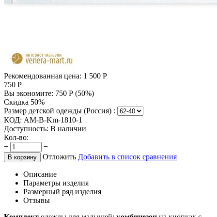
Рекомендованная цена:
1 500
Р
750
Р
Вы экономите:
750
Р
(
50
%)
Скидка 50%
Размер детской одежды (Россия) :
КОД:
AM-B-Km-1810-1
Доступность:
В наличии
Кол-во:
+
−
Отложить
Добавить в список сравнения
В корзину
Описание
Параметры изделия
Размерный ряд изделия
Отзывы
Комплект
одежды для малышей:
комбинезон
на кнопках с