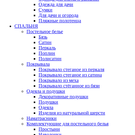
Одежда для дачи
Сумки
Для дачи и огорода
Пляжные полотенца
СПАЛЬНЯ
Постельное белье
Бязь
Сатин
Перкаль
Поплин
Полисатин
Покрывала
Покрывало стеганое из перкаля
Покрывало стеганое из сатина
Покрывало из меха
Покрывало стёганное из бязи
Одеяла и подушки
Декоративные подушки
Подушки
Одеяла
Изделия из натуральной шерсти
Наматраcники
Комплектующие для постельного белья
Простыни
Наволочки