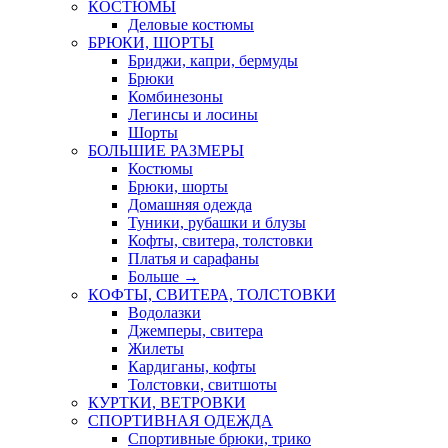
КОСТЮМЫ
Деловые костюмы
БРЮКИ, ШОРТЫ
Бриджи, капри, бермуды
Брюки
Комбинезоны
Легинсы и лосины
Шорты
БОЛЬШИЕ РАЗМЕРЫ
Костюмы
Брюки, шорты
Домашняя одежда
Туники, рубашки и блузы
Кофты, свитера, толстовки
Платья и сарафаны
Больше
→
КОФТЫ, СВИТЕРА, ТОЛСТОВКИ
Водолазки
Джемперы, свитера
Жилеты
Кардиганы, кофты
Толстовки, свитшоты
КУРТКИ, ВЕТРОВКИ
СПОРТИВНАЯ ОДЕЖДА
Спортивные брюки, трико