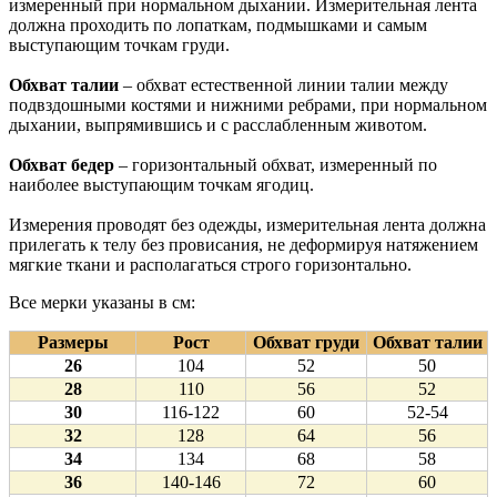
измеренный при нормальном дыхании. Измерительная лента
должна проходить по лопаткам, подмышками и самым
выступающим точкам груди.
Обхват талии
– обхват естественной линии талии между
подвздошными костями и нижними ребрами, при нормальном
дыхании, выпрямившись и с расслабленным животом.
Обхват бедер
– горизонтальный обхват, измеренный по
наиболее выступающим точкам ягодиц.
Измерения проводят без одежды, измерительная лента должна
прилегать к телу без провисания, не деформируя натяжением
мягкие ткани и располагаться строго горизонтально.
Все мерки указаны в см:
Размеры
Рост
Обхват груди
Обхват талии
26
104
52
50
28
110
56
52
30
116-122
60
52-54
32
128
64
56
34
134
68
58
36
140-146
72
60