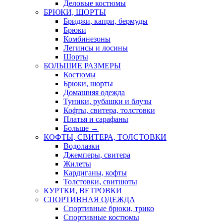
Деловые костюмы
БРЮКИ, ШОРТЫ
Бриджи, капри, бермуды
Брюки
Комбинезоны
Легинсы и лосины
Шорты
БОЛЬШИЕ РАЗМЕРЫ
Костюмы
Брюки, шорты
Домашняя одежда
Туники, рубашки и блузы
Кофты, свитера, толстовки
Платья и сарафаны
Больше
→
КОФТЫ, СВИТЕРА, ТОЛСТОВКИ
Водолазки
Джемперы, свитера
Жилеты
Кардиганы, кофты
Толстовки, свитшоты
КУРТКИ, ВЕТРОВКИ
СПОРТИВНАЯ ОДЕЖДА
Спортивные брюки, трико
Спортивные костюмы