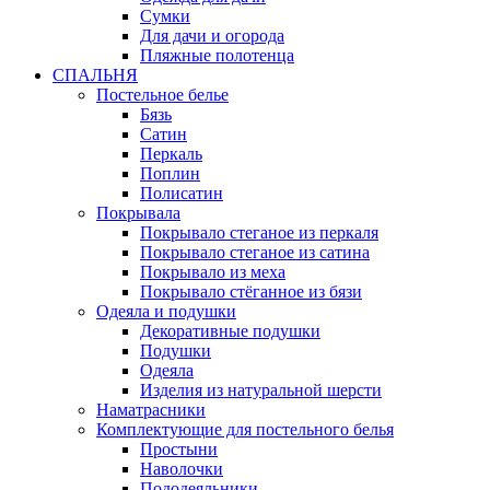
Сумки
Для дачи и огорода
Пляжные полотенца
СПАЛЬНЯ
Постельное белье
Бязь
Сатин
Перкаль
Поплин
Полисатин
Покрывала
Покрывало стеганое из перкаля
Покрывало стеганое из сатина
Покрывало из меха
Покрывало стёганное из бязи
Одеяла и подушки
Декоративные подушки
Подушки
Одеяла
Изделия из натуральной шерсти
Наматраcники
Комплектующие для постельного белья
Простыни
Наволочки
Пододеяльники