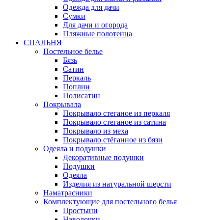
Одежда для дачи
Сумки
Для дачи и огорода
Пляжные полотенца
СПАЛЬНЯ
Постельное белье
Бязь
Сатин
Перкаль
Поплин
Полисатин
Покрывала
Покрывало стеганое из перкаля
Покрывало стеганое из сатина
Покрывало из меха
Покрывало стёганное из бязи
Одеяла и подушки
Декоративные подушки
Подушки
Одеяла
Изделия из натуральной шерсти
Наматраcники
Комплектующие для постельного белья
Простыни
Наволочки