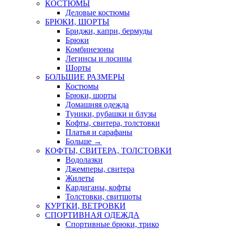
КОСТЮМЫ
Деловые костюмы
БРЮКИ, ШОРТЫ
Бриджи, капри, бермуды
Брюки
Комбинезоны
Легинсы и лосины
Шорты
БОЛЬШИЕ РАЗМЕРЫ
Костюмы
Брюки, шорты
Домашняя одежда
Туники, рубашки и блузы
Кофты, свитера, толстовки
Платья и сарафаны
Больше
→
КОФТЫ, СВИТЕРА, ТОЛСТОВКИ
Водолазки
Джемперы, свитера
Жилеты
Кардиганы, кофты
Толстовки, свитшоты
КУРТКИ, ВЕТРОВКИ
СПОРТИВНАЯ ОДЕЖДА
Спортивные брюки, трико