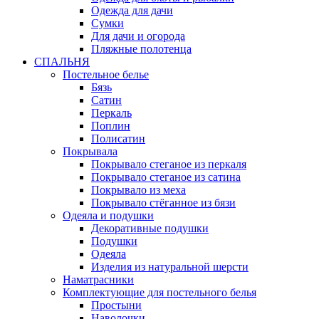
Одежда для дачи
Сумки
Для дачи и огорода
Пляжные полотенца
СПАЛЬНЯ
Постельное белье
Бязь
Сатин
Перкаль
Поплин
Полисатин
Покрывала
Покрывало стеганое из перкаля
Покрывало стеганое из сатина
Покрывало из меха
Покрывало стёганное из бязи
Одеяла и подушки
Декоративные подушки
Подушки
Одеяла
Изделия из натуральной шерсти
Наматраcники
Комплектующие для постельного белья
Простыни
Наволочки