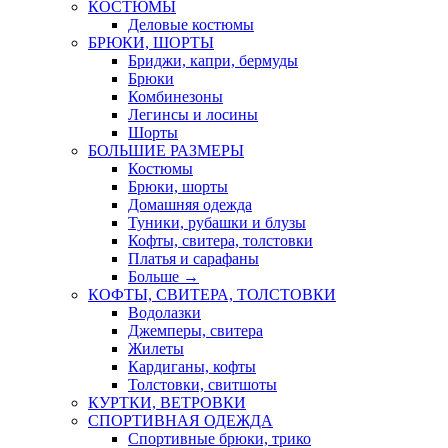
КОСТЮМЫ
Деловые костюмы
БРЮКИ, ШОРТЫ
Бриджи, капри, бермуды
Брюки
Комбинезоны
Легинсы и лосины
Шорты
БОЛЬШИЕ РАЗМЕРЫ
Костюмы
Брюки, шорты
Домашняя одежда
Туники, рубашки и блузы
Кофты, свитера, толстовки
Платья и сарафаны
Больше
→
КОФТЫ, СВИТЕРА, ТОЛСТОВКИ
Водолазки
Джемперы, свитера
Жилеты
Кардиганы, кофты
Толстовки, свитшоты
КУРТКИ, ВЕТРОВКИ
СПОРТИВНАЯ ОДЕЖДА
Спортивные брюки, трико