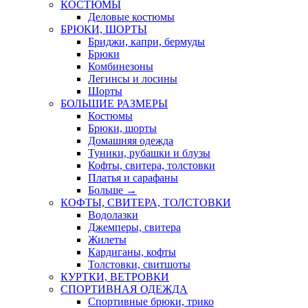
КОСТЮМЫ
Деловые костюмы
БРЮКИ, ШОРТЫ
Бриджи, капри, бермуды
Брюки
Комбинезоны
Легинсы и лосины
Шорты
БОЛЬШИЕ РАЗМЕРЫ
Костюмы
Брюки, шорты
Домашняя одежда
Туники, рубашки и блузы
Кофты, свитера, толстовки
Платья и сарафаны
Больше
→
КОФТЫ, СВИТЕРА, ТОЛСТОВКИ
Водолазки
Джемперы, свитера
Жилеты
Кардиганы, кофты
Толстовки, свитшоты
КУРТКИ, ВЕТРОВКИ
СПОРТИВНАЯ ОДЕЖДА
Спортивные брюки, трико