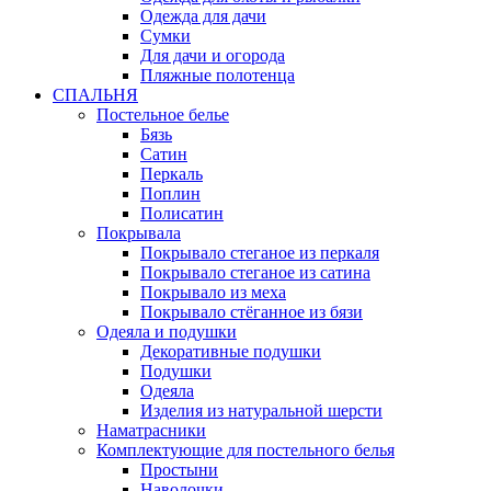
Одежда для дачи
Сумки
Для дачи и огорода
Пляжные полотенца
СПАЛЬНЯ
Постельное белье
Бязь
Сатин
Перкаль
Поплин
Полисатин
Покрывала
Покрывало стеганое из перкаля
Покрывало стеганое из сатина
Покрывало из меха
Покрывало стёганное из бязи
Одеяла и подушки
Декоративные подушки
Подушки
Одеяла
Изделия из натуральной шерсти
Наматраcники
Комплектующие для постельного белья
Простыни
Наволочки