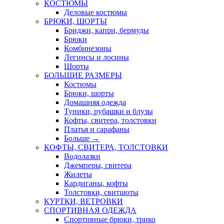
КОСТЮМЫ
Деловые костюмы
БРЮКИ, ШОРТЫ
Бриджи, капри, бермуды
Брюки
Комбинезоны
Легинсы и лосины
Шорты
БОЛЬШИЕ РАЗМЕРЫ
Костюмы
Брюки, шорты
Домашняя одежда
Туники, рубашки и блузы
Кофты, свитера, толстовки
Платья и сарафаны
Больше
→
КОФТЫ, СВИТЕРА, ТОЛСТОВКИ
Водолазки
Джемперы, свитера
Жилеты
Кардиганы, кофты
Толстовки, свитшоты
КУРТКИ, ВЕТРОВКИ
СПОРТИВНАЯ ОДЕЖДА
Спортивные брюки, трико