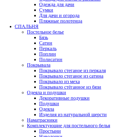
Одежда для дачи
Сумки
Для дачи и огорода
Пляжные полотенца
СПАЛЬНЯ
Постельное белье
Бязь
Сатин
Перкаль
Поплин
Полисатин
Покрывала
Покрывало стеганое из перкаля
Покрывало стеганое из сатина
Покрывало из меха
Покрывало стёганное из бязи
Одеяла и подушки
Декоративные подушки
Подушки
Одеяла
Изделия из натуральной шерсти
Наматраcники
Комплектующие для постельного белья
Простыни
Наволочки