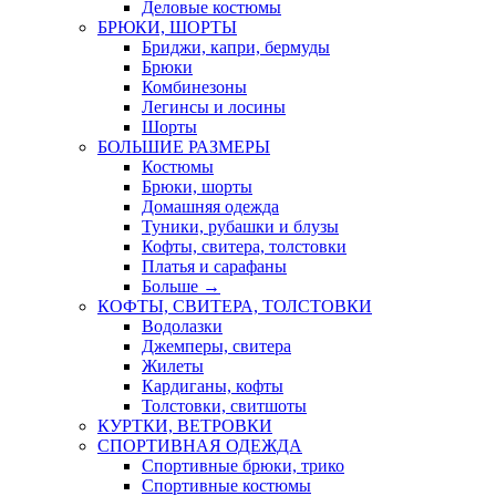
Деловые костюмы
БРЮКИ, ШОРТЫ
Бриджи, капри, бермуды
Брюки
Комбинезоны
Легинсы и лосины
Шорты
БОЛЬШИЕ РАЗМЕРЫ
Костюмы
Брюки, шорты
Домашняя одежда
Туники, рубашки и блузы
Кофты, свитера, толстовки
Платья и сарафаны
Больше
→
КОФТЫ, СВИТЕРА, ТОЛСТОВКИ
Водолазки
Джемперы, свитера
Жилеты
Кардиганы, кофты
Толстовки, свитшоты
КУРТКИ, ВЕТРОВКИ
СПОРТИВНАЯ ОДЕЖДА
Спортивные брюки, трико
Спортивные костюмы