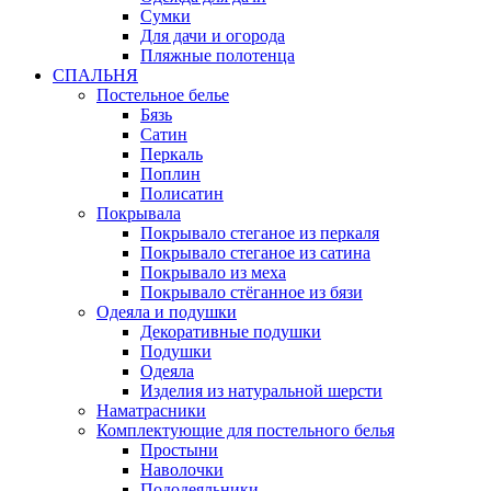
Сумки
Для дачи и огорода
Пляжные полотенца
СПАЛЬНЯ
Постельное белье
Бязь
Сатин
Перкаль
Поплин
Полисатин
Покрывала
Покрывало стеганое из перкаля
Покрывало стеганое из сатина
Покрывало из меха
Покрывало стёганное из бязи
Одеяла и подушки
Декоративные подушки
Подушки
Одеяла
Изделия из натуральной шерсти
Наматраcники
Комплектующие для постельного белья
Простыни
Наволочки
Пододеяльники