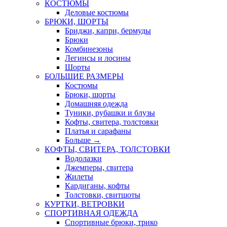
КОСТЮМЫ
Деловые костюмы
БРЮКИ, ШОРТЫ
Бриджи, капри, бермуды
Брюки
Комбинезоны
Легинсы и лосины
Шорты
БОЛЬШИЕ РАЗМЕРЫ
Костюмы
Брюки, шорты
Домашняя одежда
Туники, рубашки и блузы
Кофты, свитера, толстовки
Платья и сарафаны
Больше
→
КОФТЫ, СВИТЕРА, ТОЛСТОВКИ
Водолазки
Джемперы, свитера
Жилеты
Кардиганы, кофты
Толстовки, свитшоты
КУРТКИ, ВЕТРОВКИ
СПОРТИВНАЯ ОДЕЖДА
Спортивные брюки, трико