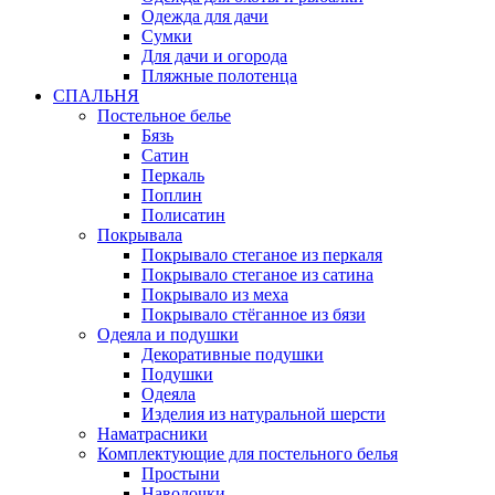
Одежда для дачи
Сумки
Для дачи и огорода
Пляжные полотенца
СПАЛЬНЯ
Постельное белье
Бязь
Сатин
Перкаль
Поплин
Полисатин
Покрывала
Покрывало стеганое из перкаля
Покрывало стеганое из сатина
Покрывало из меха
Покрывало стёганное из бязи
Одеяла и подушки
Декоративные подушки
Подушки
Одеяла
Изделия из натуральной шерсти
Наматраcники
Комплектующие для постельного белья
Простыни
Наволочки