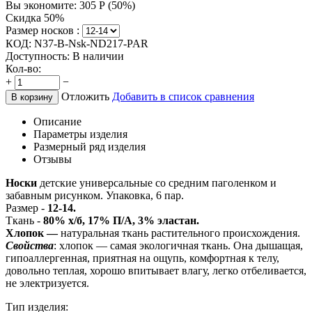
Вы экономите:
305
Р
(
50
%)
Скидка 50%
Размер носков :
КОД:
N37-B-Nsk-ND217-PAR
Доступность:
В наличии
Кол-во:
+
−
Отложить
Добавить в список сравнения
В корзину
Описание
Параметры изделия
Размерный ряд изделия
Отзывы
Носки
детские универсальные со средним паголенком и
забавным рисунком. Упаковка, 6 пар.
Размер -
12-14.
Ткань -
80% х/б, 17% П/А, 3% эластан.
Хлопок —
натуральная ткань растительного происхождения.
Свойства
: хлопок — самая экологичная ткань. Она дышащая,
гипоаллергенная, приятная на ощупь, комфортная к телу,
довольно теплая, хорошо впитывает влагу, легко отбеливается,
не электризуется.
Тип изделия: