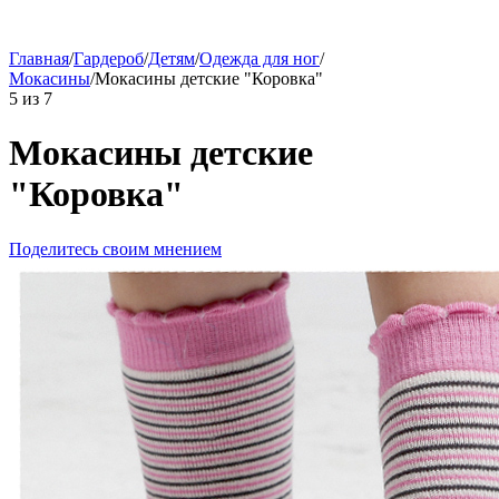
Главная
/
Гардероб
/
Детям
/
Одежда для ног
/
Мокасины
/
Мокасины детские "Коровка"
5
из
7
Мокасины детские
"Коровка"
Поделитесь своим мнением