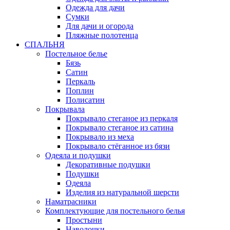
Одежда для дачи
Сумки
Для дачи и огорода
Пляжные полотенца
СПАЛЬНЯ
Постельное белье
Бязь
Сатин
Перкаль
Поплин
Полисатин
Покрывала
Покрывало стеганое из перкаля
Покрывало стеганое из сатина
Покрывало из меха
Покрывало стёганное из бязи
Одеяла и подушки
Декоративные подушки
Подушки
Одеяла
Изделия из натуральной шерсти
Наматраcники
Комплектующие для постельного белья
Простыни
Наволочки