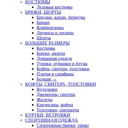
КОСТЮМЫ
Деловые костюмы
БРЮКИ, ШОРТЫ
Бриджи, капри, бермуды
Брюки
Комбинезоны
Легинсы и лосины
Шорты
БОЛЬШИЕ РАЗМЕРЫ
Костюмы
Брюки, шорты
Домашняя одежда
Туники, рубашки и блузы
Кофты, свитера, толстовки
Платья и сарафаны
Больше
→
КОФТЫ, СВИТЕРА, ТОЛСТОВКИ
Водолазки
Джемперы, свитера
Жилеты
Кардиганы, кофты
Толстовки, свитшоты
КУРТКИ, ВЕТРОВКИ
СПОРТИВНАЯ ОДЕЖДА
Спортивные брюки, трико