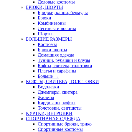
Деловые костюмы
БРЮКИ, ШОРТЫ
Бриджи, капри, бермуды
Брюки
Комбинезоны
Легинсы и лосины
Шорты
БОЛЬШИЕ РАЗМЕРЫ
Костюмы
Брюки, шорты
Домашняя одежда
Туники, рубашки и блузы
Кофты, свитера, толстовки
Платья и сарафаны
Больше
→
КОФТЫ, СВИТЕРА, ТОЛСТОВКИ
Водолазки
Джемперы, свитера
Жилеты
Кардиганы, кофты
Толстовки, свитшоты
КУРТКИ, ВЕТРОВКИ
СПОРТИВНАЯ ОДЕЖДА
Спортивные брюки, трико
Спортивные костюмы