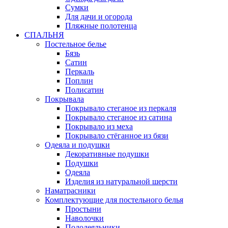
Сумки
Для дачи и огорода
Пляжные полотенца
СПАЛЬНЯ
Постельное белье
Бязь
Сатин
Перкаль
Поплин
Полисатин
Покрывала
Покрывало стеганое из перкаля
Покрывало стеганое из сатина
Покрывало из меха
Покрывало стёганное из бязи
Одеяла и подушки
Декоративные подушки
Подушки
Одеяла
Изделия из натуральной шерсти
Наматраcники
Комплектующие для постельного белья
Простыни
Наволочки
Пододеяльники