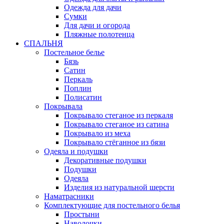
Одежда для дачи
Сумки
Для дачи и огорода
Пляжные полотенца
СПАЛЬНЯ
Постельное белье
Бязь
Сатин
Перкаль
Поплин
Полисатин
Покрывала
Покрывало стеганое из перкаля
Покрывало стеганое из сатина
Покрывало из меха
Покрывало стёганное из бязи
Одеяла и подушки
Декоративные подушки
Подушки
Одеяла
Изделия из натуральной шерсти
Наматраcники
Комплектующие для постельного белья
Простыни
Наволочки