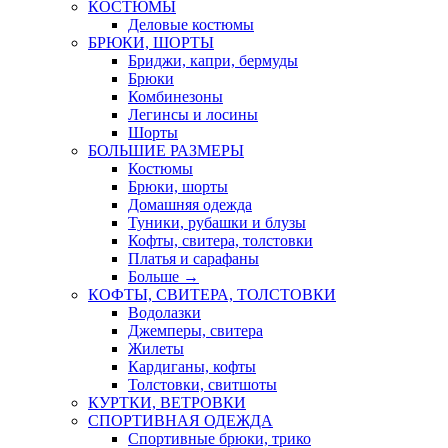
КОСТЮМЫ
Деловые костюмы
БРЮКИ, ШОРТЫ
Бриджи, капри, бермуды
Брюки
Комбинезоны
Легинсы и лосины
Шорты
БОЛЬШИЕ РАЗМЕРЫ
Костюмы
Брюки, шорты
Домашняя одежда
Туники, рубашки и блузы
Кофты, свитера, толстовки
Платья и сарафаны
Больше
→
КОФТЫ, СВИТЕРА, ТОЛСТОВКИ
Водолазки
Джемперы, свитера
Жилеты
Кардиганы, кофты
Толстовки, свитшоты
КУРТКИ, ВЕТРОВКИ
СПОРТИВНАЯ ОДЕЖДА
Спортивные брюки, трико