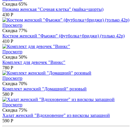
Скидка 65%
Пижама женская "Сочная клетка" (майка+шорты)
430
Р
Просмотр
Скидка 77%
Костюм женский "Фьюжн" (футболка+бриджи) (только 42р)
410
Р
Просмотр
Скидка 50%
Комплект для девочек "Винкс"
780
Р
Просмотр
Скидка 70%
Комплект женский "Домашний" розовый
580
Р
Просмотр
Скидка 75%
Халат женский "Вдохновение" из вискозы запашной
590
Р