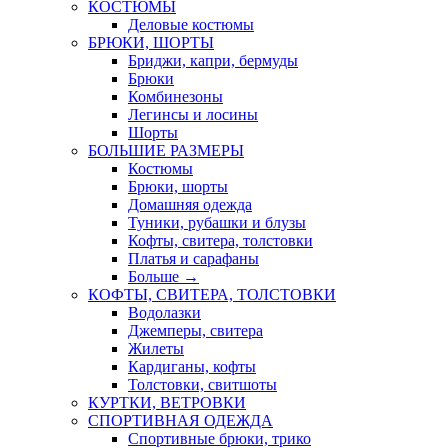
КОСТЮМЫ
Деловые костюмы
БРЮКИ, ШОРТЫ
Бриджи, капри, бермуды
Брюки
Комбинезоны
Легинсы и лосины
Шорты
БОЛЬШИЕ РАЗМЕРЫ
Костюмы
Брюки, шорты
Домашняя одежда
Туники, рубашки и блузы
Кофты, свитера, толстовки
Платья и сарафаны
Больше
→
КОФТЫ, СВИТЕРА, ТОЛСТОВКИ
Водолазки
Джемперы, свитера
Жилеты
Кардиганы, кофты
Толстовки, свитшоты
КУРТКИ, ВЕТРОВКИ
СПОРТИВНАЯ ОДЕЖДА
Спортивные брюки, трико