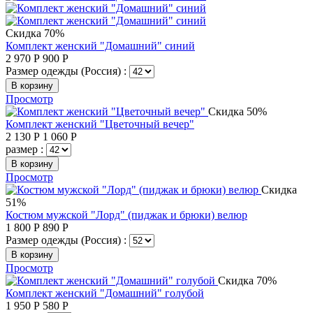
Скидка 70%
Комплект женский "Домашний" синий
2 970
Р
900
Р
Размер одежды (Россия) :
В корзину
Просмотр
Скидка 50%
Комплект женский "Цветочный вечер"
2 130
Р
1 060
Р
размер :
В корзину
Просмотр
Скидка
51%
Костюм мужской "Лорд" (пиджак и брюки) велюр
1 800
Р
890
Р
Размер одежды (Россия) :
В корзину
Просмотр
Скидка 70%
Комплект женский "Домашний" голубой
1 950
Р
580
Р