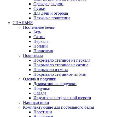
Одежда для дачи
Сумки
Для дачи и огорода
Пляжные полотенца
СПАЛЬНЯ
Постельное белье
Бязь
Сатин
Перкаль
Поплин
Полисатин
Покрывала
Покрывало стеганое из перкаля
Покрывало стеганое из сатина
Покрывало из меха
Покрывало стёганное из бязи
Одеяла и подушки
Декоративные подушки
Подушки
Одеяла
Изделия из натуральной шерсти
Наматраcники
Комплектующие для постельного белья
Простыни
Наволочки