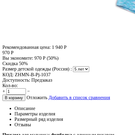
Рекомендованная цена:
1 940
Р
970
Р
Вы экономите:
970
Р
(
50
%)
Скидка 50%
Размер детской одежды (Россия) :
КОД:
ZHMN-B-Pj-1037
Доступность:
Предзаказ
Кол-во:
+
−
Отложить
Добавить в список сравнения
В корзину
Описание
Параметры изделия
Размерный ряд изделия
Отзывы
Пижама
для мальчика:
футболка
с длинным рукавом,