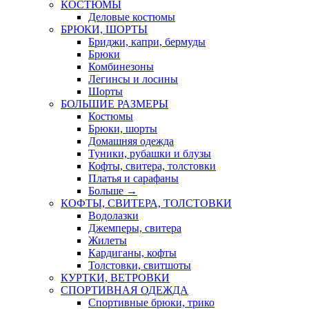
КОСТЮМЫ
Деловые костюмы
БРЮКИ, ШОРТЫ
Бриджи, капри, бермуды
Брюки
Комбинезоны
Легинсы и лосины
Шорты
БОЛЬШИЕ РАЗМЕРЫ
Костюмы
Брюки, шорты
Домашняя одежда
Туники, рубашки и блузы
Кофты, свитера, толстовки
Платья и сарафаны
Больше
→
КОФТЫ, СВИТЕРА, ТОЛСТОВКИ
Водолазки
Джемперы, свитера
Жилеты
Кардиганы, кофты
Толстовки, свитшоты
КУРТКИ, ВЕТРОВКИ
СПОРТИВНАЯ ОДЕЖДА
Спортивные брюки, трико