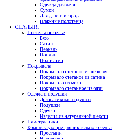
Одежда для дачи
Сумки
Для дачи и огорода
Пляжные полотенца
СПАЛЬНЯ
Постельное белье
Бязь
Сатин
Перкаль
Поплин
Полисатин
Покрывала
Покрывало стеганое из перкаля
Покрывало стеганое из сатина
Покрывало из меха
Покрывало стёганное из бязи
Одеяла и подушки
Декоративные подушки
Подушки
Одеяла
Изделия из натуральной шерсти
Наматраcники
Комплектующие для постельного белья
Простыни
Наволочки