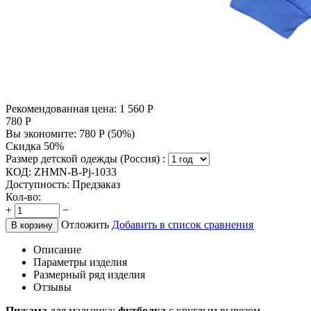
Рекомендованная цена:
1 560
Р
780
Р
Вы экономите:
780
Р
(
50
%)
Скидка 50%
Размер детской одежды (Россия) :
КОД:
ZHMN-B-Pj-1033
Доступность:
Предзаказ
Кол-во:
+
−
Отложить
Добавить в список сравнения
В корзину
Описание
Параметры изделия
Размерный ряд изделия
Отзывы
Пижама
для мальчика:
футболка
с круглым вырезом