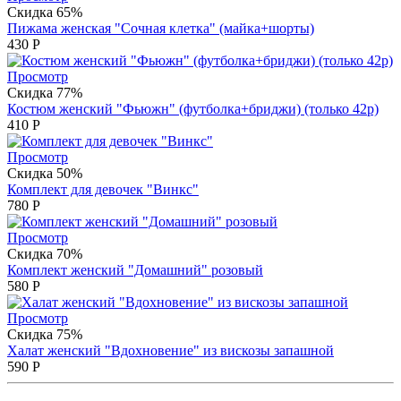
Скидка 65%
Пижама женская "Сочная клетка" (майка+шорты)
430
Р
Просмотр
Скидка 77%
Костюм женский "Фьюжн" (футболка+бриджи) (только 42р)
410
Р
Просмотр
Скидка 50%
Комплект для девочек "Винкс"
780
Р
Просмотр
Скидка 70%
Комплект женский "Домашний" розовый
580
Р
Просмотр
Скидка 75%
Халат женский "Вдохновение" из вискозы запашной
590
Р