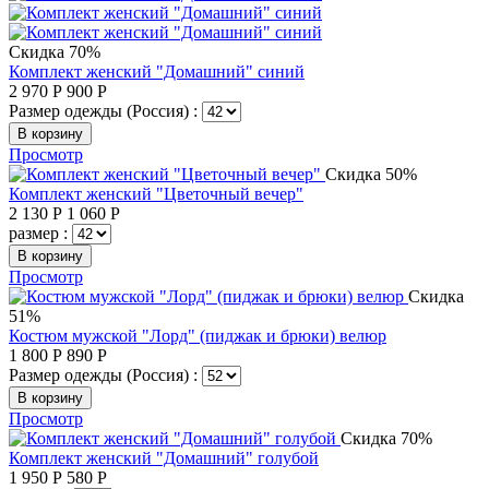
Скидка 70%
Комплект женский "Домашний" синий
2 970
Р
900
Р
Размер одежды (Россия) :
В корзину
Просмотр
Скидка 50%
Комплект женский "Цветочный вечер"
2 130
Р
1 060
Р
размер :
В корзину
Просмотр
Скидка
51%
Костюм мужской "Лорд" (пиджак и брюки) велюр
1 800
Р
890
Р
Размер одежды (Россия) :
В корзину
Просмотр
Скидка 70%
Комплект женский "Домашний" голубой
1 950
Р
580
Р