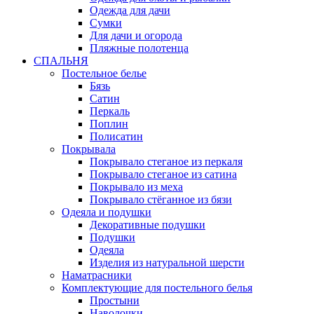
Одежда для дачи
Сумки
Для дачи и огорода
Пляжные полотенца
СПАЛЬНЯ
Постельное белье
Бязь
Сатин
Перкаль
Поплин
Полисатин
Покрывала
Покрывало стеганое из перкаля
Покрывало стеганое из сатина
Покрывало из меха
Покрывало стёганное из бязи
Одеяла и подушки
Декоративные подушки
Подушки
Одеяла
Изделия из натуральной шерсти
Наматраcники
Комплектующие для постельного белья
Простыни
Наволочки