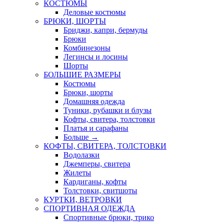
КОСТЮМЫ
Деловые костюмы
БРЮКИ, ШОРТЫ
Бриджи, капри, бермуды
Брюки
Комбинезоны
Легинсы и лосины
Шорты
БОЛЬШИЕ РАЗМЕРЫ
Костюмы
Брюки, шорты
Домашняя одежда
Туники, рубашки и блузы
Кофты, свитера, толстовки
Платья и сарафаны
Больше
→
КОФТЫ, СВИТЕРА, ТОЛСТОВКИ
Водолазки
Джемперы, свитера
Жилеты
Кардиганы, кофты
Толстовки, свитшоты
КУРТКИ, ВЕТРОВКИ
СПОРТИВНАЯ ОДЕЖДА
Спортивные брюки, трико