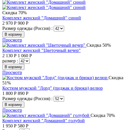
Скидка 70%
Комплект женский "Домашний" синий
2 970
Р
900
Р
Размер одежды (Россия) :
В корзину
Просмотр
Скидка 50%
Комплект женский "Цветочный вечер"
2 130
Р
1 060
Р
размер :
В корзину
Просмотр
Скидка
51%
Костюм мужской "Лорд" (пиджак и брюки) велюр
1 800
Р
890
Р
Размер одежды (Россия) :
В корзину
Просмотр
Скидка 70%
Комплект женский "Домашний" голубой
1 950
Р
580
Р