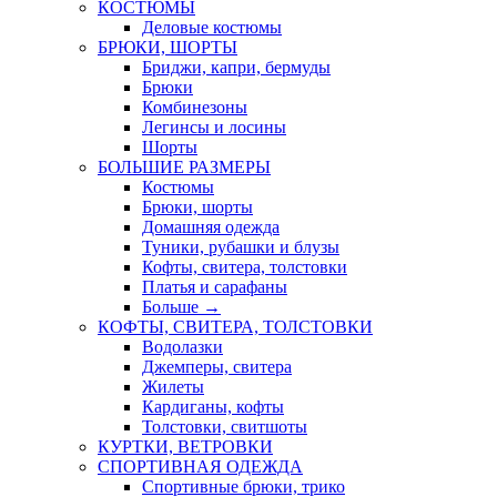
КОСТЮМЫ
Деловые костюмы
БРЮКИ, ШОРТЫ
Бриджи, капри, бермуды
Брюки
Комбинезоны
Легинсы и лосины
Шорты
БОЛЬШИЕ РАЗМЕРЫ
Костюмы
Брюки, шорты
Домашняя одежда
Туники, рубашки и блузы
Кофты, свитера, толстовки
Платья и сарафаны
Больше
→
КОФТЫ, СВИТЕРА, ТОЛСТОВКИ
Водолазки
Джемперы, свитера
Жилеты
Кардиганы, кофты
Толстовки, свитшоты
КУРТКИ, ВЕТРОВКИ
СПОРТИВНАЯ ОДЕЖДА
Спортивные брюки, трико