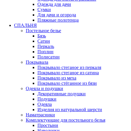
Одежда для дачи
Сумки
Для дачи и огорода
Пляжные полотенца
СПАЛЬНЯ
Постельное белье
Бязь
Сатин
Перкаль
Поплин
Полисатин
Покрывала
Покрывало стеганое из перкаля
Покрывало стеганое из сатина
Покрывало из меха
Покрывало стёганное из бязи
Одеяла и подушки
Декоративные подушки
Подушки
Одеяла
Изделия из натуральной шерсти
Наматраcники
Комплектующие для постельного белья
Простыни
Наволочки