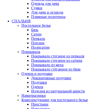
Одежда для дачи
Сумки
Для дачи и огорода
Пляжные полотенца
СПАЛЬНЯ
Постельное белье
Бязь
Сатин
Перкаль
Поплин
Полисатин
Покрывала
Покрывало стеганое из перкаля
Покрывало стеганое из сатина
Покрывало из меха
Покрывало стёганное из бязи
Одеяла и подушки
Декоративные подушки
Подушки
Одеяла
Изделия из натуральной шерсти
Наматраcники
Комплектующие для постельного белья
Простыни
Наволочки