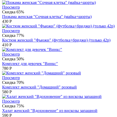
Просмотр
Скидка 65%
Пижама женская "Сочная клетка" (майка+шорты)
430
Р
Просмотр
Скидка 77%
Костюм женский "Фьюжн" (футболка+бриджи) (только 42р)
410
Р
Просмотр
Скидка 50%
Комплект для девочек "Винкс"
780
Р
Просмотр
Скидка 70%
Комплект женский "Домашний" розовый
580
Р
Просмотр
Скидка 75%
Халат женский "Вдохновение" из вискозы запашной
590
Р