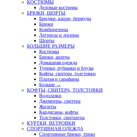
КОСТЮМЫ
Деловые костюмы
БРЮКИ, ШОРТЫ
Бриджи, капри, бермуды
Брюки
Комбинезоны
Легинсы и лосины
Шорты
БОЛЬШИЕ РАЗМЕРЫ
Костюмы
Брюки, шорты
Домашняя одежда
Туники, рубашки и блузы
Кофты, свитера, толстовки
Платья и сарафаны
Больше
→
КОФТЫ, СВИТЕРА, ТОЛСТОВКИ
Водолазки
Джемперы, свитера
Жилеты
Кардиганы, кофты
Толстовки, свитшоты
КУРТКИ, ВЕТРОВКИ
СПОРТИВНАЯ ОДЕЖДА
Спортивные брюки, трико