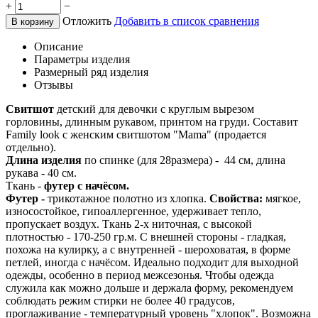
+
−
Отложить
Добавить в список сравнения
В корзину
Описание
Параметры изделия
Размерный ряд изделия
Отзывы
Свитшот
детский для девочки с круглым вырезом
горловины, длинным рукавом, принтом на груди. Составит
Family look с женским свитшотом "Mama" (продается
отдельно).
Длина изделия
по спинке (для 28размера) - 44 см, длина
рукава - 40 см.
Ткань -
футер с начёсом.
Футер -
трикотажное полотно из хлопка.
Свойства:
мягкое,
износостойкое, гипоаллергенное, удерживает тепло,
пропускает воздух. Ткань 2-х ниточная, с высокой
плотностью - 170-250 гр.м. С внешней стороны - гладкая,
похожа на кулирку, а с внутренней - шероховатая, в форме
петлей, иногда с начёсом. Идеально подходит для выходной
одежды, особенно в период межсезонья. Чтобы одежда
служила как можно дольше и держала форму, рекомендуем
соблюдать режим стирки не более 40 градусов,
проглаживание - температурный уровень "хлопок". Возможна