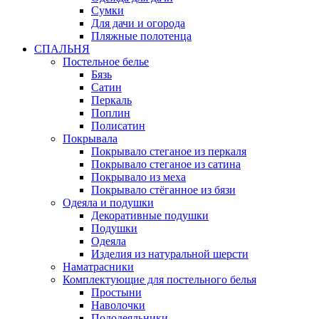
Сумки
Для дачи и огорода
Пляжные полотенца
СПАЛЬНЯ
Постельное белье
Бязь
Сатин
Перкаль
Поплин
Полисатин
Покрывала
Покрывало стеганое из перкаля
Покрывало стеганое из сатина
Покрывало из меха
Покрывало стёганное из бязи
Одеяла и подушки
Декоративные подушки
Подушки
Одеяла
Изделия из натуральной шерсти
Наматраcники
Комплектующие для постельного белья
Простыни
Наволочки
Пододеяльники