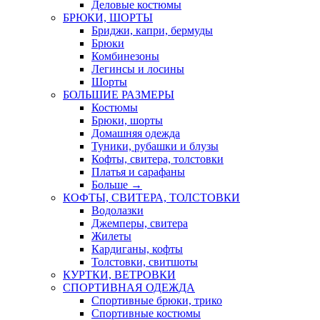
Деловые костюмы
БРЮКИ, ШОРТЫ
Бриджи, капри, бермуды
Брюки
Комбинезоны
Легинсы и лосины
Шорты
БОЛЬШИЕ РАЗМЕРЫ
Костюмы
Брюки, шорты
Домашняя одежда
Туники, рубашки и блузы
Кофты, свитера, толстовки
Платья и сарафаны
Больше
→
КОФТЫ, СВИТЕРА, ТОЛСТОВКИ
Водолазки
Джемперы, свитера
Жилеты
Кардиганы, кофты
Толстовки, свитшоты
КУРТКИ, ВЕТРОВКИ
СПОРТИВНАЯ ОДЕЖДА
Спортивные брюки, трико
Спортивные костюмы