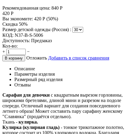
Рекомендованная цена:
840
Р
420
Р
Вы экономите:
420
Р
(
50
%)
Скидка 50%
Размер детской одежды (Россия) :
КОД:
N37-B-S-5006
Доступность:
Предзаказ
Кол-во:
+
−
Отложить
Добавить в список сравнения
В корзину
Описание
Параметры изделия
Размерный ряд изделия
Отзывы
Сарафан для девочки
с квадратным вырезом горловины,
широкими бретелями, длиной мини и разрезом на подоле
спереди. Отличный вариант для создания повседневного
летнего образа! Может составить пару сарафану женскому
"Славянка" (продаётся отдельно).
Ткань -
кулирка.
Кулирка (кулирная гладь)
- тонкое трикотажное полотно,
которое состоит из 100% хлопкового волокна. Благодаря