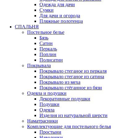
Одежда для дачи
Сумки
Для дачи и огорода
Пляжные полотенца
СПАЛЬНЯ
Постельное белье
Бязь
Сатин
Перкаль
Поплин
Полисатин
Покрывала
Покрывало стеганое из перкаля
Покрывало стеганое из сатина
Покрывало из меха
Покрывало стёганное из бязи
Одеяла и подушки
Декоративные подушки
Подушки
Одеяла
Изделия из натуральной шерсти
Наматраcники
Комплектующие для постельного белья
Простыни
Наволочки