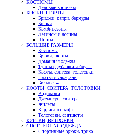
КОСТЮМЫ
Деловые костюмы
БРЮКИ, ШОРТЫ
Бриджи, капри, бермуды
Брюки
Комбинезоны
Легинсы и лосины
Шорты
БОЛЬШИЕ РАЗМЕРЫ
Костюмы
Брюки, шорты
Домашняя одежда
Туники, рубашки и блузы
Кофты, свитера, толстовки
Платья и сарафаны
Больше
→
КОФТЫ, СВИТЕРА, ТОЛСТОВКИ
Водолазки
Джемперы, свитера
Жилеты
Кардиганы, кофты
Толстовки, свитшоты
КУРТКИ, ВЕТРОВКИ
СПОРТИВНАЯ ОДЕЖДА
Спортивные брюки, трико