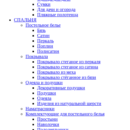
Сумки
Для дачи и огорода
Пляжные полотенца
СПАЛЬНЯ
Постельное белье
Бязь
Сатин
Перкаль
Поплин
Полисатин
Покрывала
Покрывало стеганое из перкаля
Покрывало стеганое из сатина
Покрывало из меха
Покрывало стёганное из бязи
Одеяла и подушки
Декоративные подушки
Подушки
Одеяла
Изделия из натуральной шерсти
Наматраcники
Комплектующие для постельного белья
Простыни
Наволочки
Пододеяльники