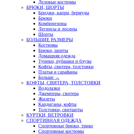
Деловые костюмы
БРЮКИ, ШОРТЫ
Бриджи, капри, бермуды
Брюки
Комбинезоны
Легинсы и лосины
Шорты
БОЛЬШИЕ РАЗМЕРЫ
Костюмы
Брюки, шорты
Домашняя одежда
Туники, рубашки и блузы
Кофты, свитера, толстовки
Платья и сарафаны
Больше
→
КОФТЫ, СВИТЕРА, ТОЛСТОВКИ
Водолазки
Джемперы, свитера
Жилеты
Кардиганы, кофты
Толстовки, свитшоты
КУРТКИ, ВЕТРОВКИ
СПОРТИВНАЯ ОДЕЖДА
Спортивные брюки, трико
Спортивные костюмы