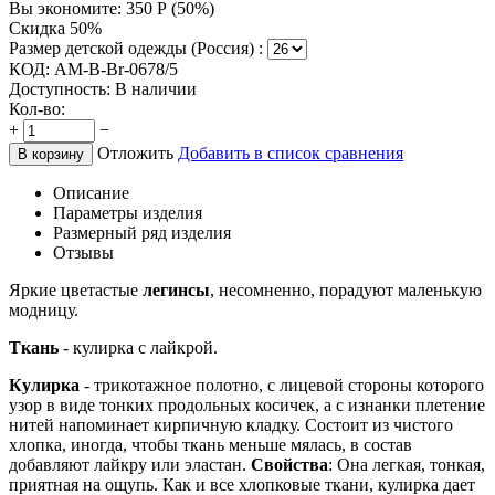
Вы экономите:
350
Р
(
50
%)
Скидка 50%
Размер детской одежды (Россия) :
КОД:
AM-B-Br-0678/5
Доступность:
В наличии
Кол-во:
+
−
Отложить
Добавить в список сравнения
В корзину
Описание
Параметры изделия
Размерный ряд изделия
Отзывы
Яркие цветастые
легинсы
, несомненно, порадуют маленькую
модницу.
Ткань
- кулирка с лайкрой.
Кулирка
- трикотажное полотно, с лицевой стороны которого
узор в виде тонких продольных косичек, а с изнанки плетение
нитей напоминает кирпичную кладку. Состоит из чистого
хлопка, иногда, чтобы ткань меньше мялась, в состав
добавляют лайкру или эластан.
Свойства
: Она легкая, тонкая,
приятная на ощупь. Как и все хлопковые ткани, кулирка дает