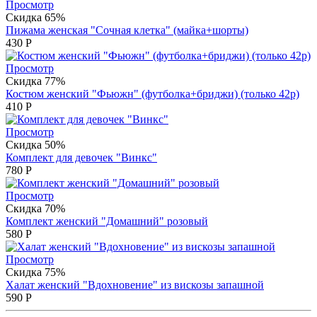
Просмотр
Скидка 65%
Пижама женская "Сочная клетка" (майка+шорты)
430
Р
Просмотр
Скидка 77%
Костюм женский "Фьюжн" (футболка+бриджи) (только 42р)
410
Р
Просмотр
Скидка 50%
Комплект для девочек "Винкс"
780
Р
Просмотр
Скидка 70%
Комплект женский "Домашний" розовый
580
Р
Просмотр
Скидка 75%
Халат женский "Вдохновение" из вискозы запашной
590
Р