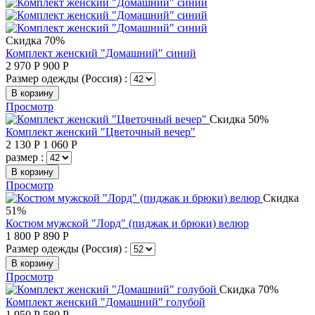
Скидка 70%
Комплект женский "Домашний" синий
2 970
Р
900
Р
Размер одежды (Россия) :
В корзину
Просмотр
Скидка 50%
Комплект женский "Цветочный вечер"
2 130
Р
1 060
Р
размер :
В корзину
Просмотр
Скидка
51%
Костюм мужской "Лорд" (пиджак и брюки) велюр
1 800
Р
890
Р
Размер одежды (Россия) :
В корзину
Просмотр
Скидка 70%
Комплект женский "Домашний" голубой
1 950
Р
580
Р