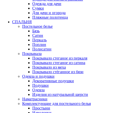
Одежда для дачи
Сумки
Для дачи и огорода
Пляжные полотенца
СПАЛЬНЯ
Постельное белье
Бязь
Сатин
Перкаль
Поплин
Полисатин
Покрывала
Покрывало стеганое из перкаля
Покрывало стеганое из сатина
Покрывало из меха
Покрывало стёганное из бязи
Одеяла и подушки
Декоративные подушки
Подушки
Одеяла
Изделия из натуральной шерсти
Наматраcники
Комплектующие для постельного белья
Простыни
Наволочки