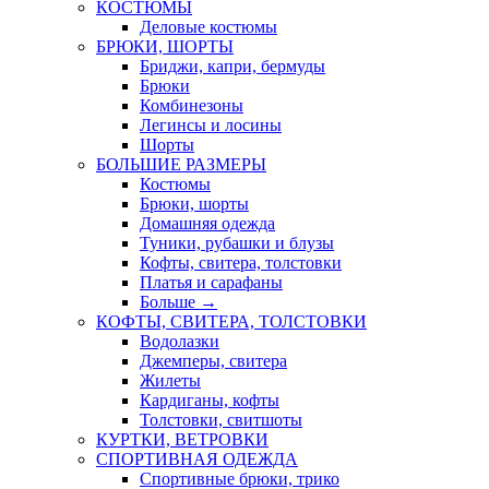
КОСТЮМЫ
Деловые костюмы
БРЮКИ, ШОРТЫ
Бриджи, капри, бермуды
Брюки
Комбинезоны
Легинсы и лосины
Шорты
БОЛЬШИЕ РАЗМЕРЫ
Костюмы
Брюки, шорты
Домашняя одежда
Туники, рубашки и блузы
Кофты, свитера, толстовки
Платья и сарафаны
Больше
→
КОФТЫ, СВИТЕРА, ТОЛСТОВКИ
Водолазки
Джемперы, свитера
Жилеты
Кардиганы, кофты
Толстовки, свитшоты
КУРТКИ, ВЕТРОВКИ
СПОРТИВНАЯ ОДЕЖДА
Спортивные брюки, трико