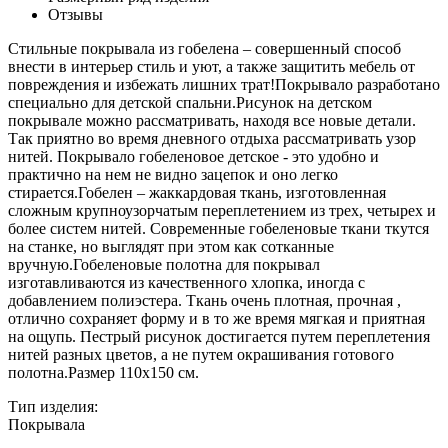
Отзывы
Стильные покрывала из гобелена – совершенный способ
внести в интерьер стиль и уют, а также защитить мебель от
повреждения и избежать лишних трат!Покрывало разработано
специально для детской спальни.Рисунок на детском
покрывале можно рассматривать, находя все новые детали.
Так приятно во время дневного отдыха рассматривать узор
нитей. Покрывало гобеленовое детское - это удобно и
практично на нем не видно зацепок и оно легко
стирается.Гобелен – жаккардовая ткань, изготовленная
сложным крупноузорчатым переплетением из трех, четырех и
более систем нитей. Современные гобеленовые ткани ткутся
на станке, но выглядят при этом как сотканные
вручную.Гобеленовые полотна для покрывал
изготавливаются из качественного хлопка, иногда с
добавлением полиэстера. Ткань очень плотная, прочная ,
отлично сохраняет форму и в то же время мягкая и приятная
на ощупь. Пестрый рисунок достигается путем переплетения
нитей разных цветов, а не путем окрашивания готового
полотна.Размер 110х150 см.
Тип изделия:
Покрывала