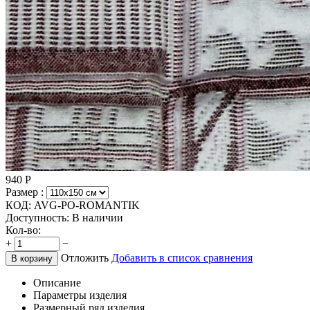
940
Р
Размер :
КОД:
AVG-PO-ROMANTIK
Доступность:
В наличии
Кол-во:
+
−
Отложить
Добавить в список сравнения
В корзину
Описание
Параметры изделия
Размерный ряд изделия