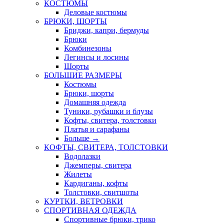
КОСТЮМЫ
Деловые костюмы
БРЮКИ, ШОРТЫ
Бриджи, капри, бермуды
Брюки
Комбинезоны
Легинсы и лосины
Шорты
БОЛЬШИЕ РАЗМЕРЫ
Костюмы
Брюки, шорты
Домашняя одежда
Туники, рубашки и блузы
Кофты, свитера, толстовки
Платья и сарафаны
Больше
→
КОФТЫ, СВИТЕРА, ТОЛСТОВКИ
Водолазки
Джемперы, свитера
Жилеты
Кардиганы, кофты
Толстовки, свитшоты
КУРТКИ, ВЕТРОВКИ
СПОРТИВНАЯ ОДЕЖДА
Спортивные брюки, трико