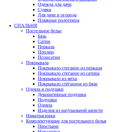
Одежда для дачи
Сумки
Для дачи и огорода
Пляжные полотенца
СПАЛЬНЯ
Постельное белье
Бязь
Сатин
Перкаль
Поплин
Полисатин
Покрывала
Покрывало стеганое из перкаля
Покрывало стеганое из сатина
Покрывало из меха
Покрывало стёганное из бязи
Одеяла и подушки
Декоративные подушки
Подушки
Одеяла
Изделия из натуральной шерсти
Наматраcники
Комплектующие для постельного белья
Простыни
Наволочки