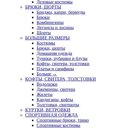
Деловые костюмы
БРЮКИ, ШОРТЫ
Бриджи, капри, бермуды
Брюки
Комбинезоны
Легинсы и лосины
Шорты
БОЛЬШИЕ РАЗМЕРЫ
Костюмы
Брюки, шорты
Домашняя одежда
Туники, рубашки и блузы
Кофты, свитера, толстовки
Платья и сарафаны
Больше
→
КОФТЫ, СВИТЕРА, ТОЛСТОВКИ
Водолазки
Джемперы, свитера
Жилеты
Кардиганы, кофты
Толстовки, свитшоты
КУРТКИ, ВЕТРОВКИ
СПОРТИВНАЯ ОДЕЖДА
Спортивные брюки, трико
Спортивные костюмы