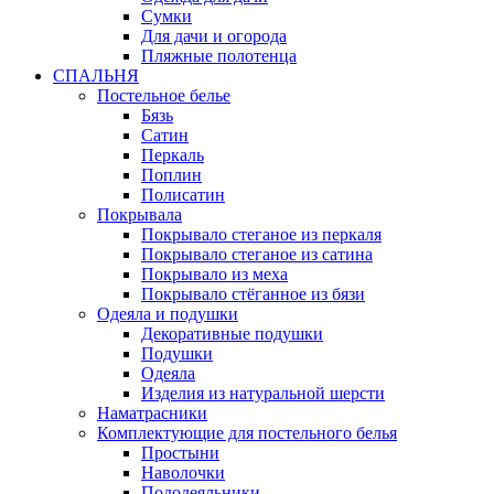
Сумки
Для дачи и огорода
Пляжные полотенца
СПАЛЬНЯ
Постельное белье
Бязь
Сатин
Перкаль
Поплин
Полисатин
Покрывала
Покрывало стеганое из перкаля
Покрывало стеганое из сатина
Покрывало из меха
Покрывало стёганное из бязи
Одеяла и подушки
Декоративные подушки
Подушки
Одеяла
Изделия из натуральной шерсти
Наматраcники
Комплектующие для постельного белья
Простыни
Наволочки
Пододеяльники