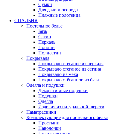
Сумки
Для дачи и огорода
Пляжные полотенца
СПАЛЬНЯ
Постельное белье
Бязь
Сатин
Перкаль
Поплин
Полисатин
Покрывала
Покрывало стеганое из перкаля
Покрывало стеганое из сатина
Покрывало из меха
Покрывало стёганное из бязи
Одеяла и подушки
Декоративные подушки
Подушки
Одеяла
Изделия из натуральной шерсти
Наматраcники
Комплектующие для постельного белья
Простыни
Наволочки
Пододеяльники