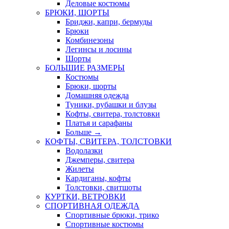
Деловые костюмы
БРЮКИ, ШОРТЫ
Бриджи, капри, бермуды
Брюки
Комбинезоны
Легинсы и лосины
Шорты
БОЛЬШИЕ РАЗМЕРЫ
Костюмы
Брюки, шорты
Домашняя одежда
Туники, рубашки и блузы
Кофты, свитера, толстовки
Платья и сарафаны
Больше
→
КОФТЫ, СВИТЕРА, ТОЛСТОВКИ
Водолазки
Джемперы, свитера
Жилеты
Кардиганы, кофты
Толстовки, свитшоты
КУРТКИ, ВЕТРОВКИ
СПОРТИВНАЯ ОДЕЖДА
Спортивные брюки, трико
Спортивные костюмы