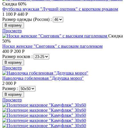
Скидка 60%
Футболка мужская "Лучший охотник" с коротким рукавом
1 100
Р
440
Р
Размер одежды (Россия) :
В корзину
Просмотр
Скидка
50%
Носки женские "Снеговик" с высоким паголенком
400
Р
200
Р
Размер носков :
В корзину
Просмотр
Наволочка гобеленовая "Дедушка мороз"
2 000
Р
Размер :
В корзину
Просмотр