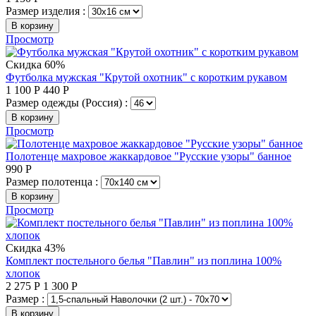
Размер изделия :
В корзину
Просмотр
Скидка 60%
Футболка мужская "Крутой охотник" с коротким рукавом
1 100
Р
440
Р
Размер одежды (Россия) :
В корзину
Просмотр
Полотенце махровое жаккардовое "Русские узоры" банное
990
Р
Размер полотенца :
В корзину
Просмотр
Скидка 43%
Комплект постельного белья "Павлин" из поплина 100%
хлопок
2 275
Р
1 300
Р
Размер :
В корзину