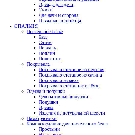
Одежда для дачи
Сумки
Для дачи и огорода
Пляжные полотенца
СПАЛЬНЯ
Постельное белье
Бязь
Сатин
Перкаль
Поплин
Полисатин
Покрывала
Покрывало стеганое из перкаля
Покрывало стеганое из сатина
Покрывало из меха
Покрывало стёганное из бязи
Одеяла и подушки
Декоративные подушки
Подушки
Одеяла
Изделия из натуральной шерсти
Наматраcники
Комплектующие для постельного белья
Простыни
Наволочки