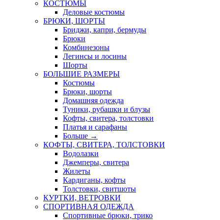
КОСТЮМЫ
Деловые костюмы
БРЮКИ, ШОРТЫ
Бриджи, капри, бермуды
Брюки
Комбинезоны
Легинсы и лосины
Шорты
БОЛЬШИЕ РАЗМЕРЫ
Костюмы
Брюки, шорты
Домашняя одежда
Туники, рубашки и блузы
Кофты, свитера, толстовки
Платья и сарафаны
Больше
→
КОФТЫ, СВИТЕРА, ТОЛСТОВКИ
Водолазки
Джемперы, свитера
Жилеты
Кардиганы, кофты
Толстовки, свитшоты
КУРТКИ, ВЕТРОВКИ
СПОРТИВНАЯ ОДЕЖДА
Спортивные брюки, трико