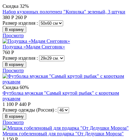
Скидка 32%
Набор кухонных полотенец "Копилка" зеленый, 3 штуки
380
Р
260
Р
Размер изделия :
В корзину
Просмотр
Подушка «Мадам Снеговик»
760
Р
Размер изделия :
В корзину
Просмотр
Скидка 60%
Футболка мужская "Самый крутой рыбак" с коротким
рукавом
1 100
Р
440
Р
Размер одежды (Россия) :
В корзину
Просмотр
Мешок гобеленовый для подарка "От Дедушки Мороза"
1 150
Р