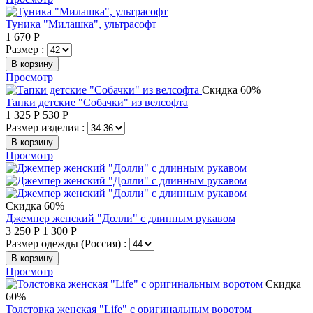
Туника "Милашка", ультрасофт
1 670
Р
Размер :
В корзину
Просмотр
Скидка 60%
Тапки детские "Собачки" из велсофта
1 325
Р
530
Р
Размер изделия :
В корзину
Просмотр
Скидка 60%
Джемпер женский "Долли" с длинным рукавом
3 250
Р
1 300
Р
Размер одежды (Россия) :
В корзину
Просмотр
Скидка
60%
Толстовка женская "Life" с оригинальным воротом