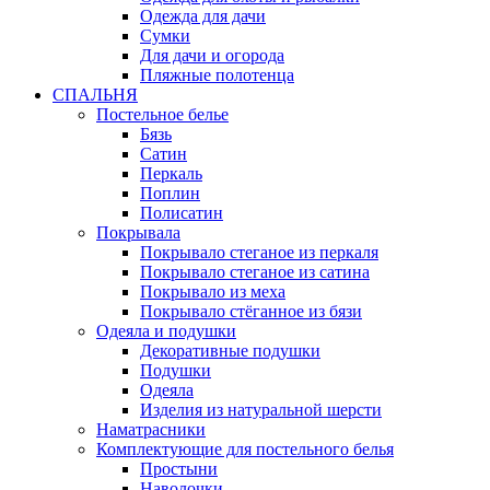
Одежда для дачи
Сумки
Для дачи и огорода
Пляжные полотенца
СПАЛЬНЯ
Постельное белье
Бязь
Сатин
Перкаль
Поплин
Полисатин
Покрывала
Покрывало стеганое из перкаля
Покрывало стеганое из сатина
Покрывало из меха
Покрывало стёганное из бязи
Одеяла и подушки
Декоративные подушки
Подушки
Одеяла
Изделия из натуральной шерсти
Наматраcники
Комплектующие для постельного белья
Простыни
Наволочки