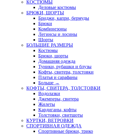
КОСТЮМЫ
Деловые костюмы
БРЮКИ, ШОРТЫ
Бриджи, капри, бермуды
Брюки
Комбинезоны
Легинсы и лосины
Шорты
БОЛЬШИЕ РАЗМЕРЫ
Костюмы
Брюки, шорты
Домашняя одежда
Туники, рубашки и блузы
Кофты, свитера, толстовки
Платья и сарафаны
Больше
→
КОФТЫ, СВИТЕРА, ТОЛСТОВКИ
Водолазки
Джемперы, свитера
Жилеты
Кардиганы, кофты
Толстовки, свитшоты
КУРТКИ, ВЕТРОВКИ
СПОРТИВНАЯ ОДЕЖДА
Спортивные брюки, трико