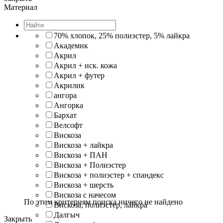
Материал
70% хлопок, 25% полиэстер, 5% лайкра
Академик
Акрил
Акрил + иск. кожа
Акрил + футер
Акрилик
ангора
Ангорка
Бархат
Велсофт
Вискоза
Вискоза + лайкра
Вискоза + ПАН
Вискоза + Полиэстер
Вискоза + полиэстер + спандекс
Вискоза + шерсть
Вискоза с начесом
По этим критериям поиска ничего не найдено
Вискоза, полиэстер, лайкра
Далгыч
Закрыть