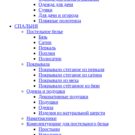
Одежда для дачи
Сумки
Для дачи и огорода
Пляжные полотенца
СПАЛЬНЯ
Постельное белье
Бязь
Сатин
Перкаль
Поплин
Полисатин
Покрывала
Покрывало стеганое из перкаля
Покрывало стеганое из сатина
Покрывало из меха
Покрывало стёганное из бязи
Одеяла и подушки
Декоративные подушки
Подушки
Одеяла
Изделия из натуральной шерсти
Наматраcники
Комплектующие для постельного белья
Простыни
Наволочки