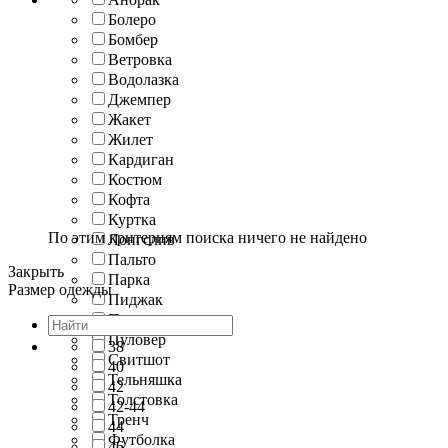
Болеро
Бомбер
Ветровка
Водолазка
Джемпер
Жакет
Жилет
Кардиган
Костюм
Кофта
Куртка
По этим критериям поиска ничего не найдено
Лонгслив
Пальто
Закрыть
Парка
Размер одежды
Пиджак
Пончо
Пуловер
38
Свитшот
40
Тельняшка
42
Толстовка
42-44
Тренч
44
Футболка
46