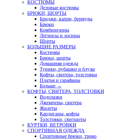
КОСТЮМЫ
Деловые костюмы
БРЮКИ, ШОРТЫ
Бриджи, капри, бермуды
Брюки
Комбинезоны
Легинсы и лосины
Шорты
БОЛЬШИЕ РАЗМЕРЫ
Костюмы
Брюки, шорты
Домашняя одежда
Туники, рубашки и блузы
Кофты, свитера, толстовки
Платья и сарафаны
Больше
→
КОФТЫ, СВИТЕРА, ТОЛСТОВКИ
Водолазки
Джемперы, свитера
Жилеты
Кардиганы, кофты
Толстовки, свитшоты
КУРТКИ, ВЕТРОВКИ
СПОРТИВНАЯ ОДЕЖДА
Спортивные брюки, трико