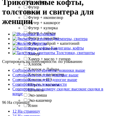
Трикотажные кофты,
Фуллайкра
Футер
толстовки и свитера для
Футер
Футер + иконвелюр
женщин
Футер + кашкорсе
Футер + кулирка
Футер + лайкра
Водолазки
Футер + эко-кожа
Джемперы, свитера
Жилеты
Футер с лайрой + капитоний
Кардиганы, кофты
Футер с начесом
Толстовки, свитшоты
Хамур
Хамур + масло + гипюр
Сортировать по популярности: по убыванию
Хлопок
Хлопок + Лайкра
Сортировать по времени: новинки выше
Хлопок + полиэстер
Сортировать по цене: дешевые выше
Сортировать по цене: дорогие выше
Хлопок + ПЭ
Сортировать по покупаемости
Шерсть + вискоза
Сортировать по размеру скидки: высокие скидки в
Штапель
конце
Эко-замша
Эко-кашемир
96 На страницу
Ялин
12 На страницу
24 На страницу