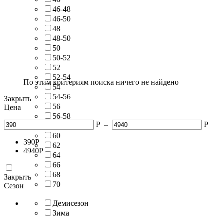
46-48
46-50
48
48-50
50
50-52
52
52-54
По этим критериям поиска ничего не найдено
54
54-56
Закрыть
56
Цена
56-58
Р
–
Р
58
60
390
Р
62
4940
Р
64
66
68
Закрыть
70
Сезон
Демисезон
Зима