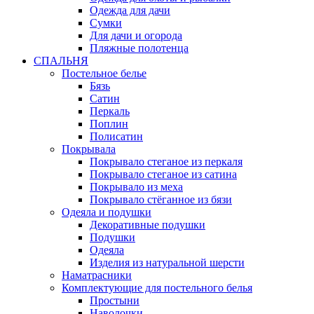
Одежда для дачи
Сумки
Для дачи и огорода
Пляжные полотенца
СПАЛЬНЯ
Постельное белье
Бязь
Сатин
Перкаль
Поплин
Полисатин
Покрывала
Покрывало стеганое из перкаля
Покрывало стеганое из сатина
Покрывало из меха
Покрывало стёганное из бязи
Одеяла и подушки
Декоративные подушки
Подушки
Одеяла
Изделия из натуральной шерсти
Наматраcники
Комплектующие для постельного белья
Простыни
Наволочки