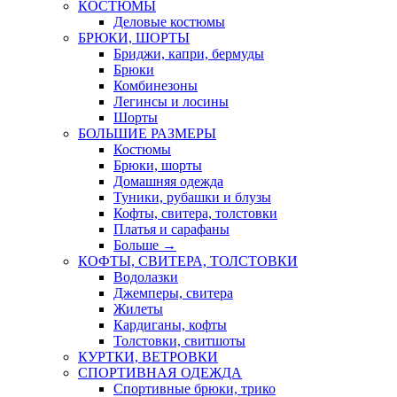
КОСТЮМЫ
Деловые костюмы
БРЮКИ, ШОРТЫ
Бриджи, капри, бермуды
Брюки
Комбинезоны
Легинсы и лосины
Шорты
БОЛЬШИЕ РАЗМЕРЫ
Костюмы
Брюки, шорты
Домашняя одежда
Туники, рубашки и блузы
Кофты, свитера, толстовки
Платья и сарафаны
Больше
→
КОФТЫ, СВИТЕРА, ТОЛСТОВКИ
Водолазки
Джемперы, свитера
Жилеты
Кардиганы, кофты
Толстовки, свитшоты
КУРТКИ, ВЕТРОВКИ
СПОРТИВНАЯ ОДЕЖДА
Спортивные брюки, трико